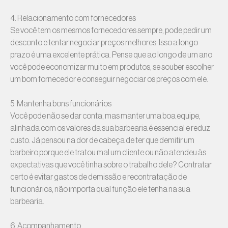
4. Relacionamento com fornecedores
Se você tem os mesmos fornecedores sempre, pode pedir um
desconto e tentar negociar preços melhores. Isso a longo
prazo é uma excelente prática. Pense que ao longo de um ano
você pode economizar muito em produtos, se souber escolher
um bom fornecedor e conseguir negociar os preços com ele.
5. Mantenha bons funcionários
Você pode não se dar conta, mas manter uma boa equipe,
alinhada com os valores da sua barbearia é essencial e reduz
custo. Já pensou na dor de cabeça de ter que demitir um
barbeiro porque ele tratou mal um cliente ou não atendeu às
expectativas que você tinha sobre o trabalho dele? Contratar
certo é evitar gastos de demissão e recontratação de
funcionários, não importa qual função ele tenha na sua
barbearia.
6. Acompanhamento