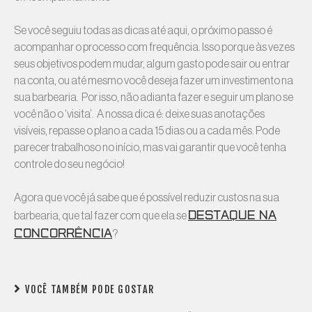
Se você seguiu todas as dicas até aqui, o próximo passo é
acompanhar o processo com frequência. Isso porque às vezes
seus objetivos podem mudar, algum gasto pode sair ou entrar
na conta, ou até mesmo você deseja fazer um investimento na
sua barbearia. Por isso, não adianta fazer e seguir um plano se
você não o ‘visita’. A nossa dica é: deixe suas anotações
visíveis, repasse o plano a cada 15 dias ou a cada mês. Pode
parecer trabalhoso no início, mas vai garantir que você tenha
controle do seu negócio!
Agora que você já sabe que é possível reduzir custos na sua
destaque na
barbearia, que tal fazer com que ela se
concorrência
?
VOCÊ TAMBÉM PODE GOSTAR