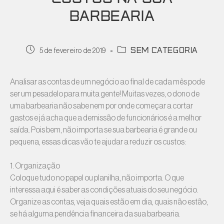
BARBEARIA
Sem categoria
5 de fevereiro de 2019
Analisar as contas de um negócio ao final de cada mês pode
ser um pesadelo para muita gente! Muitas vezes, o dono de
uma barbearia não sabe nem por onde começar a cortar
gastos e já acha que a demissão de funcionários é a melhor
saída. Pois bem, não importa se sua barbearia é grande ou
pequena, essas dicas vão te ajudar a reduzir os custos:
1. Organização
Coloque tudo no papel ou planilha, não importa. O que
interessa aqui é saber as condições atuais do seu negócio.
Organize as contas, veja quais estão em dia, quais não estão,
se há alguma pendência financeira da sua barbearia.