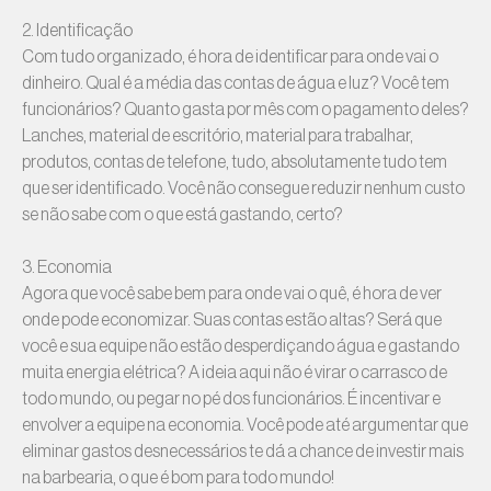
2. Identificação
Com tudo organizado, é hora de identificar para onde vai o
dinheiro. Qual é a média das contas de água e luz? Você tem
funcionários? Quanto gasta por mês com o pagamento deles?
Lanches, material de escritório, material para trabalhar,
produtos, contas de telefone, tudo, absolutamente tudo tem
que ser identificado. Você não consegue reduzir nenhum custo
se não sabe com o que está gastando, certo?
3. Economia
Agora que você sabe bem para onde vai o quê, é hora de ver
onde pode economizar. Suas contas estão altas? Será que
você e sua equipe não estão desperdiçando água e gastando
muita energia elétrica? A ideia aqui não é virar o carrasco de
todo mundo, ou pegar no pé dos funcionários. É incentivar e
envolver a equipe na economia. Você pode até argumentar que
eliminar gastos desnecessários te dá a chance de investir mais
na barbearia, o que é bom para todo mundo!