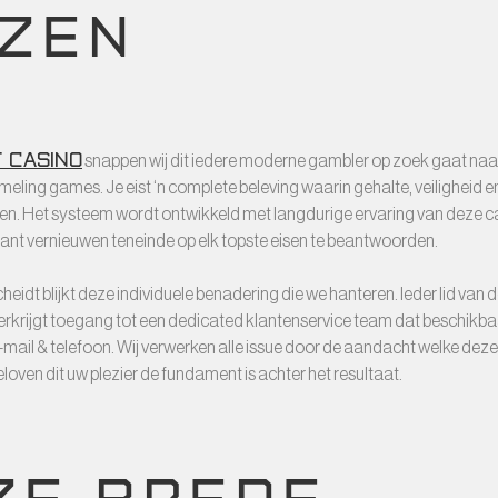
EZEN
 Casino
snappen wij dit iedere moderne gambler op zoek gaat naa
meling games. Je eist ‘n complete beleving waarin gehalte, veiligheid en
en. Het systeem wordt ontwikkeld met langdurige ervaring van deze 
tant vernieuwen teneinde op elk topste eisen te beantwoorden.
eidt blijkt deze individuele benadering die we hanteren. Ieder lid van 
krijgt toegang tot een dedicated klantenservice team dat beschikba
 e-mail & telefoon. Wij verwerken alle issue door de aandacht welke deze
oven dit uw plezier de fundament is achter het resultaat.
ZE BREDE