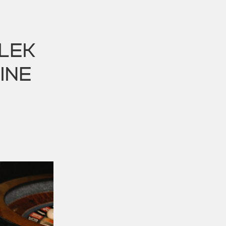
PLEK
INE