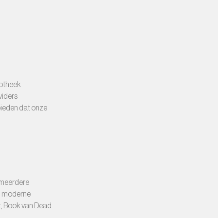
iotheek
viders
bieden dat onze
f meerdere
el moderne
st, Book van Dead