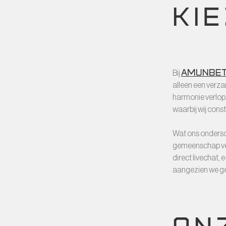
KI
Amunbet
Bij
alleen een verza
harmonie verlop
waarbij wij cons
Wat ons ondersch
gemeenschap ver
direct livechat,
aangezien we gel
ON