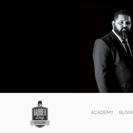
ACADEMY
BUSI