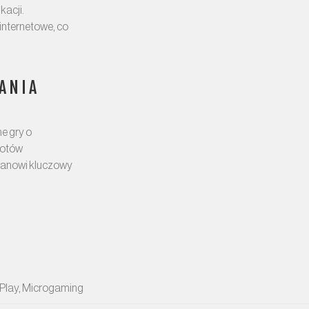
kacji.
internetowe, co
ANIA
e gry o
iotów
tanowi kluczowy
 Play, Microgaming