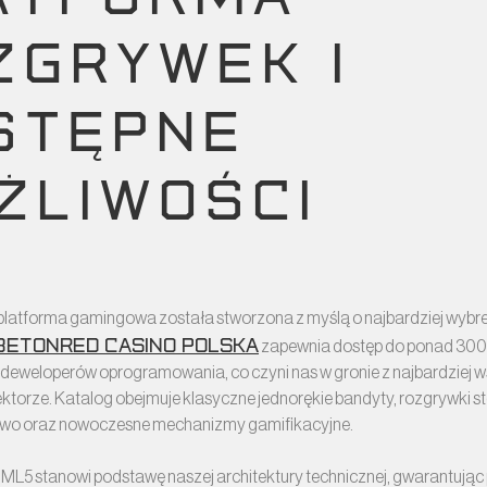
ZGRYWEK I
STĘPNE
ŻLIWOŚCI
platforma gamingowa została stworzona z myślą o najbardziej wybr
Betonred casino Polska
zapewnia dostęp do ponad 3000
eweloperów oprogramowania, co czyni nas w gronie z najbardziej 
ktorze. Katalog obejmuje klasyczne jednorękie bandyty, rozgrywki s
żywo oraz nowoczesne mechanizmy gamifikacyjne.
L5 stanowi podstawę naszej architektury technicznej, gwarantując 