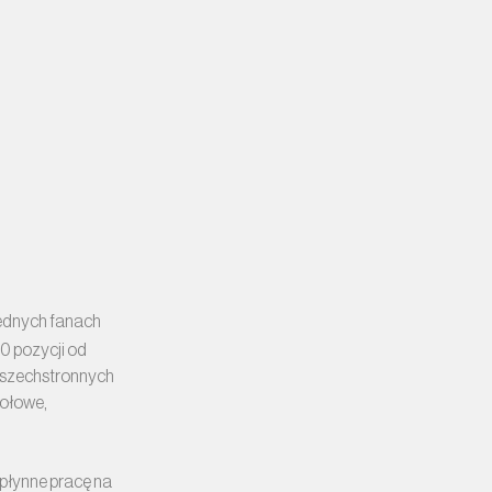
ednych fanach
 pozycji od
wszechstronnych
tołowe,
płynne pracę na