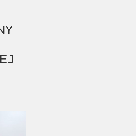
NY
E
EJ