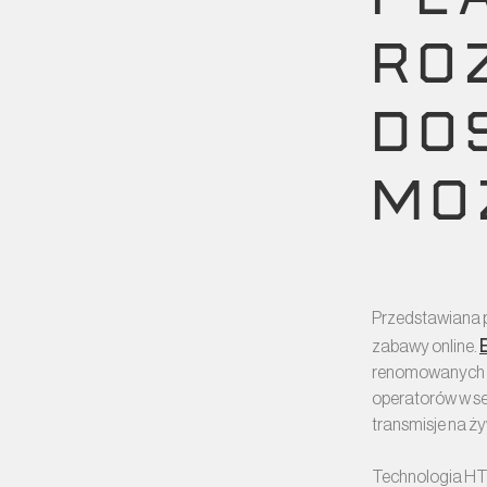
RO
DO
MO
Przedstawiana 
zabawy online.
renomowanych d
operatorów w se
transmisje na 
Technologia HTM