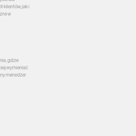
lientów, jak i
czne w
ia, gdzie
 się wymieniać
wany menedżer
t