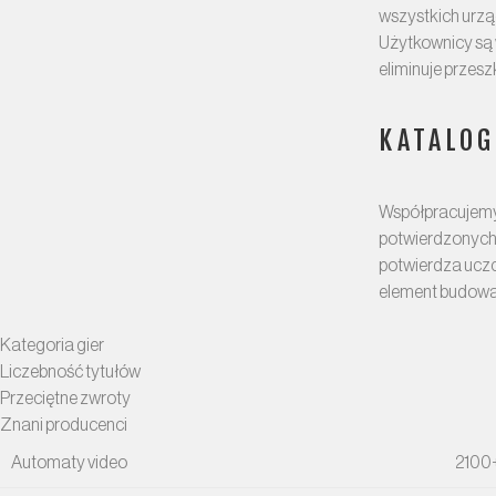
wszystkich urzą
Użytkownicy są 
eliminuje przes
KATALOG
Współpracujemy 
potwierdzonych 
potwierdza ucz
element budowan
Kategoria gier
Liczebność tytułów
Przeciętne zwroty
Znani producenci
Automaty video
2100