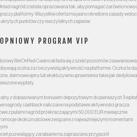
kład nagród została opracowana tak, aby pomagać zarówno nowych k
 graczy platformy. Wszystkie oferta ma jasno określone zasady wido
z ukrytych punktów czy nieczytelnych zapisów.
TOPNIOWY PROGRAM VIP
ościowy BetOnRed Casino składa się z sześć poziomów zaawansowan
bywają oczka za rzeczywistą aktywność na platformie. Oczka te da
ężne, darmowe spiny lub ekskluzywne uprawnienia takie jak dedyko
pieszone wypłaty.
talny z dopasowanym bonusem depozytowym do pierwszych 3 wpła
e nagrody cashback naliczane na podstawie aktywności gracza
owe z pulami nagród przekraczającymi 50,000 EUR miesięcznie
romocje okolicznościowe związane z najważniejszymi momentami
wymi
ceń pozwalający zarabianie na zapraszaniu przyjaciół