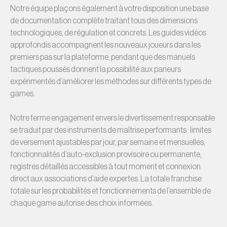
Notre équipe plaçons également à votre disposition une base
de documentation complète traitant tous des dimensions
technologiques, de régulation et concrets. Les guides vidéos
approfondis accompagnent les nouveaux joueurs dans les
premiers pas sur la plateforme, pendant que des manuels
tactiques poussés donnent la possibilité aux parieurs
expérimentés d’améliorer les méthodes sur différents types de
games.
Notre ferme engagement envers le divertissement responsable
se traduit par des instruments de maîtrise performants : limites
de versement ajustables par jour, par semaine et mensuelles,
fonctionnalités d’auto-exclusion provisoire ou permanente,
registres détaillés accessibles à tout moment et connexion
direct aux associations d’aide expertes. La totale franchise
totale sur les probabilités et fonctionnements de l’ensemble de
chaque game autorise des choix informées.