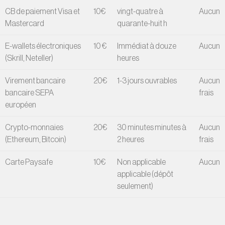
CB de paiement Visa et
10€
vingt-quatre à
Aucun
Mastercard
quarante-huit h
E-wallets électroniques
10 €
Immédiat à douze
Aucun
(Skrill, Neteller)
heures
Virement bancaire
20€
1-3 jours ouvrables
Aucun
bancaire SEPA
frais
européen
Crypto-monnaies
20€
30 minutes minutes à
Aucun
(Ethereum, Bitcoin)
2 heures
frais
Carte Paysafe
10€
Non applicable
Aucun
applicable (dépôt
seulement)