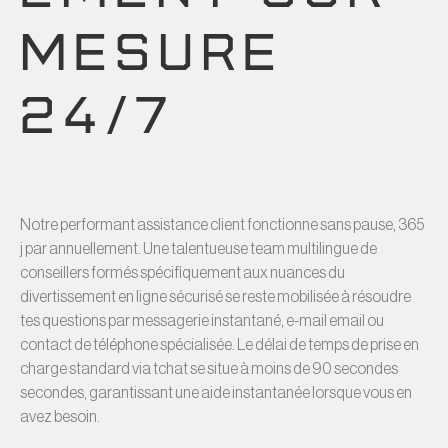
MESURE
24/7
Notre performant assistance client fonctionne sans pause, 365
j par annuellement. Une talentueuse team multilingue de
conseillers formés spécifiquement aux nuances du
divertissement en ligne sécurisé se reste mobilisée à résoudre
tes questions par messagerie instantané, e-mail email ou
contact de téléphone spécialisée. Le délai de temps de prise en
charge standard via tchat se situe à moins de 90 secondes
secondes, garantissant une aide instantanée lorsque vous en
avez besoin.