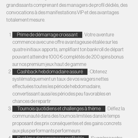
grandissants comprenant des managers de profil dédiés, des
convocations à des manifestations VIP et des avantages
totalement mesure.
Prime de démarrage croissant
: Votre aventure
commence avec une offre avantageuse étalée sur les
quatre initiaux apports, amplifiant ton bankroll de départ
pouvant atteindre 1000 € complétés de 200 spins bonus
sur nos premium jeux haut de gamme
Cashback hebdomadaire assuré
: Obtenez
systématiquement un taux de vos wagers nettes
effectuées toutes les période hebdomadaire,
convertissant aussi les périodes peu favorables en
chances de repartir
Tournois quotidiens et challenges à thème
: Défiez la
communauté dans des tournois limitées dans le temps
proposant des prix conséquentes et des gains concrets
aux plus performants performeurs