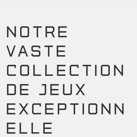
NOTRE
VASTE
COLLECTION
DE JEUX
EXCEPTIONN
ELLE