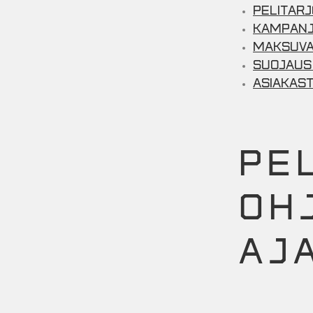
Pelitarj
Kampanj
Maksuva
Suojaus
Asiakast
PE
OH
AJ