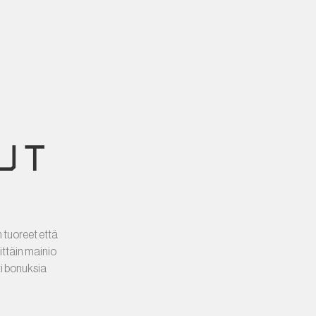
UT
 tuoreet että
ittäin mainio
i bonuksia