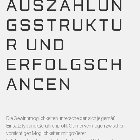
AUSZAHLUN
GSSTRUKTU
R UND
ERFOLGSCH
ANCEN
Die Gewinnmöglichkeiten unterscheiden sich je gemäß
Einsatztyp und Gefahrenprofil. Gamer vermögen zwischen
vorsichtigen Möglichkeiten mit größerer