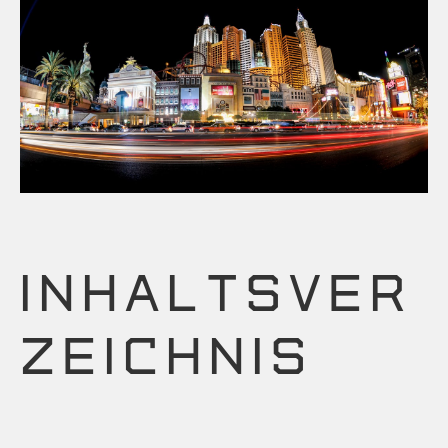
INHALTSVER
ZEICHNIS