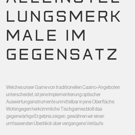
LUNGSMERK
MALE IM
GEGENSATZ
Welches unser Game von traditionellen Casino-Angeboten
unterscheidet, ist jene Implementierung optischer
Auswertungsinstrumente unmittelbar in jene Oberfläche.
Wohingegen herkömmliche Tischgames bloß das
gegenwärtige Ergebnis zeigen, gewähren wir einen
umfassenden Überblick über vergangene Verläufe.