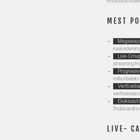
innovation inden
MEST PO
Megaways 
kaskaderende 
Live- Croup
streaming fra
Progressiv
millionbeløb i
Verificerb
verificerede 
Eksklusivt 
findes andre 
LIVE- C