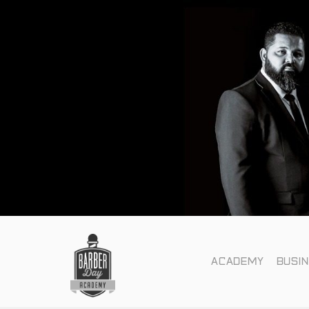
ACADEMY
BUSI