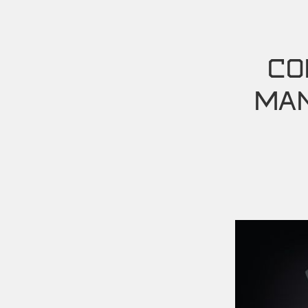
CO
MAN