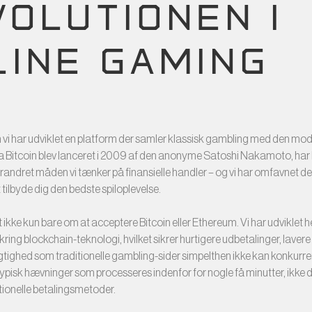
VOLUTIONEN I
LINE GAMING
m vi har udviklet en platform der samler klassisk gambling med den mod
Fra Bitcoin blev lanceret i 2009 af den anonyme Satoshi Nakamoto, har
andret måden vi tænker på finansielle handler – og vi har omfavnet d
at tilbyde dig den bedste spiloplevelse.
 ikke kun bare om at acceptere Bitcoin eller Ethereum. Vi har udviklet h
kring blockchain-teknologi, hvilket sikrer hurtigere udbetalinger, lave
tighed som traditionelle gambling-sider simpelthen ikke kan konkurr
typisk hævninger som processeres indenfor for nogle få minutter, ikke d
ionelle betalingsmetoder.