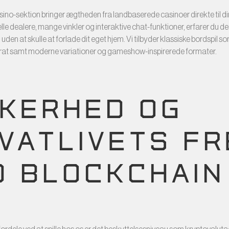
sino-sektion bringer ægtheden fra landbaserede casinoer direkte til 
le dealere, mange vinkler og interaktive chat-funktioner, erfarer du de
 uden at skulle at forlade dit eget hjem. Vi tilbyder klassiske bordspil s
rat samt moderne variationer og gameshow-inspirerede formater.
KKERHED OG
IVATLIVETS F
D BLOCKCHAIN