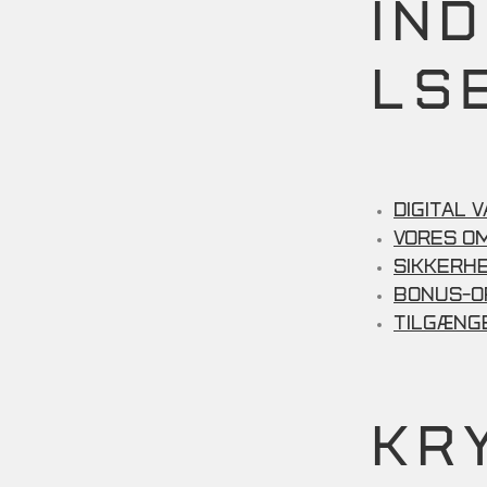
IN
LS
Digital 
Vores Om
Sikkerhe
Bonus-o
Tilgæng
KR