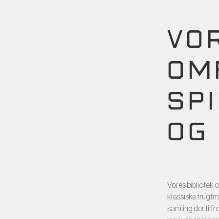
VO
OM
SP
OG
Vores bibliotek 
klassiske frugtm
samling der tilf