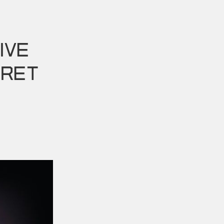
IVE
ERET