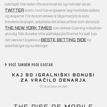
rulettspill. Han deler ofte sine innsikter og metoder via sin
Twitter
-konto, hvor han engasjerer seg med både spillere
og eksperter. For de som ønsker å følge med på de siste
trendene i bransjen, anbefales det å lese artikler som denne på
The New York Times
, som dekker iGaming-industrien
grundig. Når du søker etter pålitelige plattformer for spill, kan
beste betting side
det være lurt å sjekke ut
for
anbefalinger og vurderinger.
VOCÊ TAMBÉM PODE GOSTAR
KAJ SO IGRALNIŠKI BONUSI
ZA VRAČILO DENARJA
22 de janeiro de 2026
THE RISE OF MOBILE