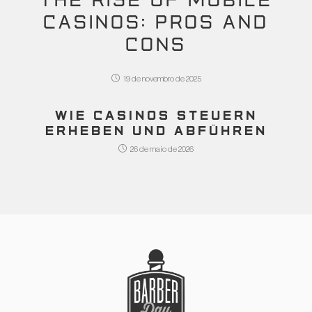
CASINOS: PROS AND
CONS
19 de novembro de 2025
WIE CASINOS STEUERN
ERHEBEN UND ABFÜHREN
26 de maio de 2026