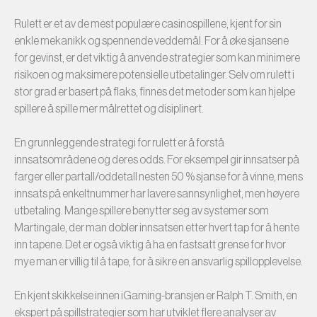
Rulett er et av de mest populære casinospillene, kjent for sin
enkle mekanikk og spennende veddemål. For å øke sjansene
for gevinst, er det viktig å anvende strategier som kan minimere
risikoen og maksimere potensielle utbetalinger. Selv om rulett i
stor grad er basert på flaks, finnes det metoder som kan hjelpe
spillere å spille mer målrettet og disiplinert.
En grunnleggende strategi for rulett er å forstå
innsatsområdene og deres odds. For eksempel gir innsatser på
farger eller partall/oddetall nesten 50 % sjanse for å vinne, mens
innsats på enkeltnummer har lavere sannsynlighet, men høyere
utbetaling. Mange spillere benytter seg av systemer som
Martingale, der man dobler innsatsen etter hvert tap for å hente
inn tapene. Det er også viktig å ha en fastsatt grense for hvor
mye man er villig til å tape, for å sikre en ansvarlig spillopplevelse.
En kjent skikkelse innen iGaming-bransjen er Ralph T. Smith, en
ekspert på spillstrategier som har utviklet flere analyser av