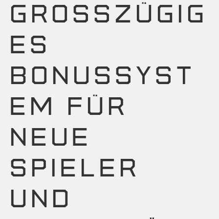
GROSSZÜGIGE
S B
ONUSSYSTE
M FÜR N
EUE S
PIELER U
ND S