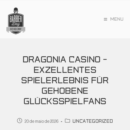
MENU
DRAGONIA CASINO –
EXZELLENTES
SPIELERLEBNIS FÜR
GEHOBENE
GLÜCKSSPIELFANS
uncategorized
20 de maio de 2026