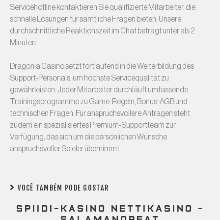
Servicehotline kontaktieren Sie qualifizierte Mitarbeiter, die
schnelle Lösungen für sämtliche Fragen bieten. Unsere
durchschnittliche Reaktionszeit im Chat beträgt unter als 2
Minuten.
Dragonia Casino setzt fortlaufend in die Weiterbildung des
Support-Personals, um höchste Servicequalität zu
gewährleisten. Jeder Mitarbeiter durchläuft umfassende
Trainingsprogramme zu Game-Regeln, Bonus-AGB und
technischen Fragen. Für anspruchsvollere Anfragen steht
zudem ein spezialisiertes Premium-Supportteam zur
Verfügung, das sich um die persönlichen Wünsche
anspruchsvoller Spieler übernimmt.
VOCÊ TAMBÉM PODE GOSTAR
SPIIDI-KASINO NETTIKASINO –
SALAMANOPEAT