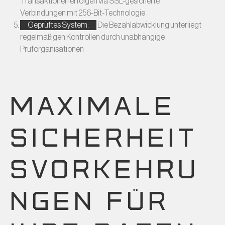
Transaktionen erfolgen via SSL-gesicherte
Verbindungen mit 256-Bit-Technologie
Geprüftes System:
Die Bezahlabwicklung unterliegt
regelmäßigen Kontrollen durch unabhängige
Prüforganisationen
MAXIMALE
SICHERHEIT
SVORKEHRU
NGEN FÜR