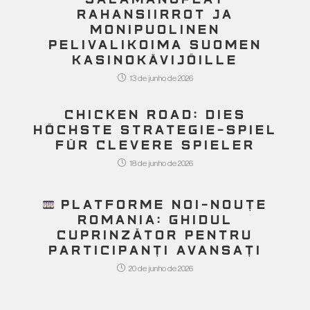
RAHANSIIRROT JA
MONIPUOLINEN
PELIVALIKOIMA SUOMEN
KASINOKÄVIJÖILLE
13 de junho de 2026
CHICKEN ROAD: DIES
HÖCHSTE STRATEGIE-SPIEL
FÜR CLEVERE SPIELER
18 de junho de 2026
PLATFORME NOI-NOUȚE
ROMANIA: GHIDUL
CUPRINZĂTOR PENTRU
PARTICIPANȚI AVANSAȚI
20 de junho de 2026