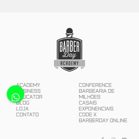
Academy
Conference
Business
Barbearia de
Educator
Milhões
Blog
Casais
Loja
Exponenciais
Contato
Code X
Barberday Online