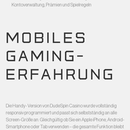
Kontoverwaltung, Prämien und Spielregeln
MOBILES
GAMING-
ERFAHRUNG
Die Handy- Version von DudeSpin Casino wurde vollständig
responsiv programmiert und passt sich selbstständig an alle
Screen-Größe an. Gleichgültig ob Sie ein Apple iPhone, Android-
Smartphone oder Tab verwenden – die gesamte Funktion bleibt