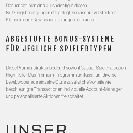
Bonusrichtlinien sind durchsichtig in diesen
Nutzungsbedingungen dargelegt, sodass null versteckten
Klauseln eure Gewinnauszahlungen blockieren.
ABGESTUFTE BONUS-SYSTEME
FÜR JEGLICHE SPIELERTYPEN
Diese Prämienstruktur bedenkt sowohl Casual-Spieler als auch
High Roller. Das Premium-Programm umfasst fünf diverse
Level, wobei jede einzelne Stufe zusätzliche Vorteile wie
beschleunigte Transaktionen, individuelle Account-Manager
und personalisierte Aktionen freischaltet.
UNSER