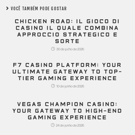
VOCÊ TAMBÉM PODE GOSTAR
CHICKEN ROAD: IL GIOCO DI
CASINO IL QUALE COMBINA
APPROCCIO STRATEGICO E
SORTE
30 de julho de 2026
F7 CASINO PLATFORM: YOUR
ULTIMATE GATEWAY TO TOP-
TIER GAMING EXPERIENCE
10 de junho de 2026
VEGAS CHAMPION CASINO:
YOUR GATEWAY TO HIGH-END
GAMING EXPERIENCE
24 de junho de 2026