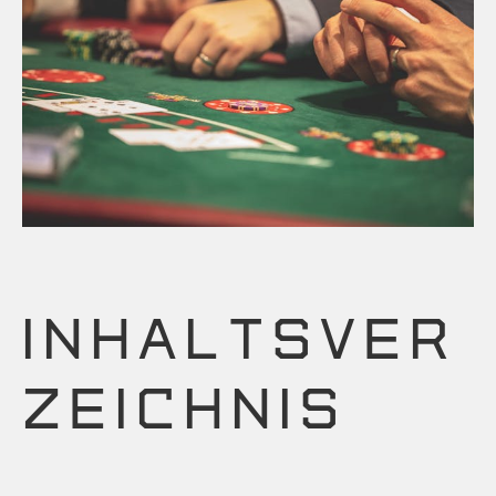
INHALTSVER
ZEICHNIS