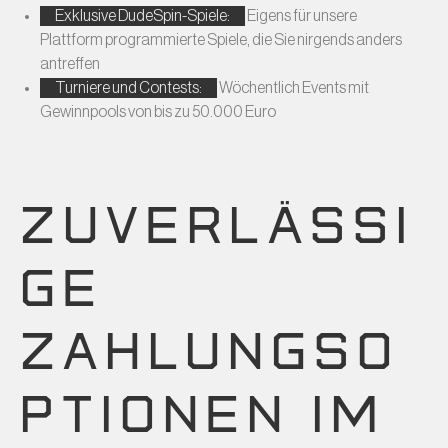
Exklusive DudeSpin-Spiele:
Eigens für unsere
Plattform programmierte Spiele, die Sie nirgends anders
antreffen
Turniere und Contests:
Wöchentlich Events mit
Gewinnpools von bis zu 50.000 Euro
ZUVERLÄSSI
GE
ZAHLUNGSO
PTIONEN IM