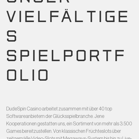
VIELFÄLTIGE
S
SPIELPORTF
OLIO
DudeSpin Casino arbeitet zusammen mit über 40 top
Softwareanbietern der Glücksspielbranche. Jene
Kooperationen gestatten uns, ein Sortiment von mehr als 3.500
Games bereitzustellen. Von klassischen Früchteslots über
zeitgemäße Video-Slots mit Megaways-System bis hin zu Live-