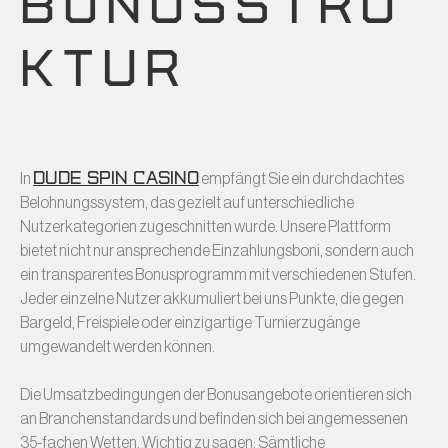
BONUSSTRU
KTUR
Dude Spin casino
In
empfängt Sie ein durchdachtes
Belohnungssystem, das gezielt auf unterschiedliche
Nutzerkategorien zugeschnitten wurde. Unsere Plattform
bietet nicht nur ansprechende Einzahlungsboni, sondern auch
ein transparentes Bonusprogramm mit verschiedenen Stufen.
Jeder einzelne Nutzer akkumuliert bei uns Punkte, die gegen
Bargeld, Freispiele oder einzigartige Turnierzugänge
umgewandelt werden können.
Die Umsatzbedingungen der Bonusangebote orientieren sich
an Branchenstandards und befinden sich bei angemessenen
35-fachen Wetten. Wichtig zu sagen: Sämtliche