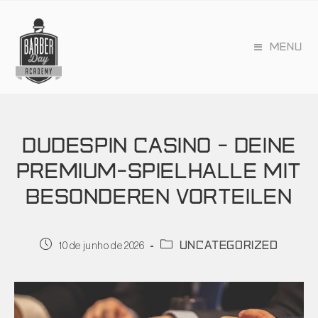
MENU
DUDESPIN CASINO – DEINE
PREMIUM-SPIELHALLE MIT
BESONDEREN VORTEILEN
uncategorized
10 de junho de 2026