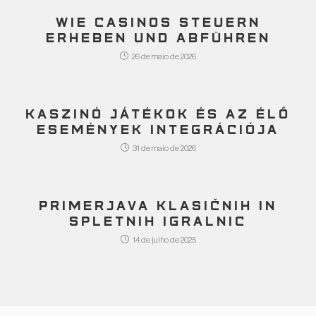
WIE CASINOS STEUERN
ERHEBEN UND ABFÜHREN
26 de maio de 2026
KASZINÓ JÁTÉKOK ÉS AZ ÉLŐ
ESEMÉNYEK INTEGRÁCIÓJA
31 de maio de 2026
PRIMERJAVA KLASIČNIH IN
SPLETNIH IGRALNIC
14 de julho de 2025