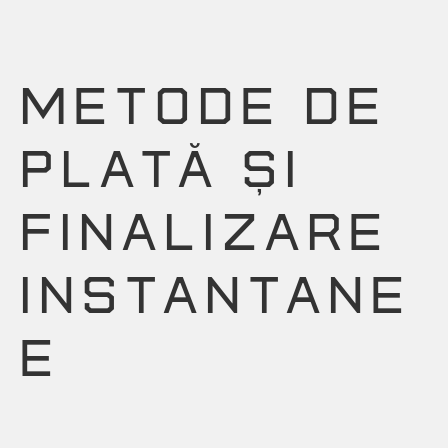
METODE DE
PLATĂ ȘI
FINALIZARE
INSTANTANE
E