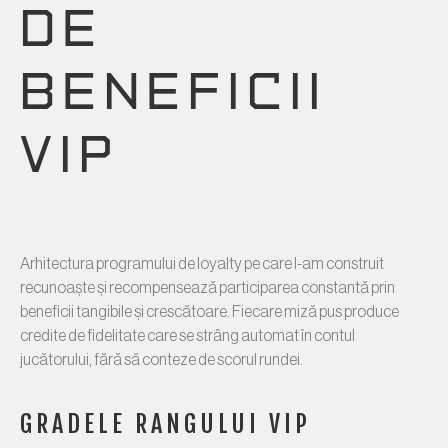
DE
BENEFICII
VIP
Arhitectura programului de loyalty pe care l-am construit
recunoaște și recompensează participarea constantă prin
beneficii tangibile și crescătoare. Fiecare miză pus produce
credite de fidelitate care se strâng automat în contul
jucătorului, fără să conteze de scorul rundei.
GRADELE RANGULUI VIP