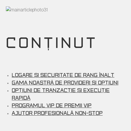
CONȚINUT
Logare și Securitate de Rang Înalt
Gama Noastră de Provideri și Opțiuni
Opțiuni de Tranzacție și Execuție
Rapidă
Programul VIP de Premii VIP
Ajutor Profesională Non-Stop