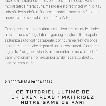
MoroSpin de business, motiv pentru ce am introdus diverse
modalități de interacțiune: mesagerie în direct integrat în portal,
adresă electronică cu răspuns garantat în maximum 2 hours și
linie de telefon specială pentru jucători VIP.
Experții noștri sunt formați nu numai doar în elementele tehnice
ale site-ului, ci și în legislația de gaming conștient, fiind capabili
să furniza ajutor calificată pentru configurarea restricțiilor de
încărcare, intervalelor de pauză sau autoexcluderii. Claritatea
și grija față de grupul MoroSpin de membri formează modul în
care funcționăm și noi ne comportăm la fiecare contact cu
jucătorii comunității.
VOCÊ TAMBÉM PODE GOSTAR
CE TUTORIEL ULTIME DE
CHICKEN ROAD : MAÎTRISEZ
NOTRE GAME DE PARI