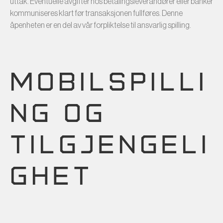
uttak. Eventuelle avgifter hos betalingsleverandører eller banker
kommuniseres klart før transaksjonen fullføres. Denne
åpenheten er en del av vår forpliktelse til ansvarlig spilling.
MOBILSPILLI
NG OG
TILGJENGELI
GHET