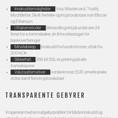
Innskuddsmuligheter:
Visa, Mastercard, Trustly,
MuchBetter, Skrill, Neteller og kryptovalutaer som Bitcoin
og Ethereum
Uttaksmetoder:
Behandlingstid på under enn 24
timer for e-lommebøker, én til tre virkedager for
bankoverføringer
Minstebeløp:
Innskudd fra hundre kroner, uttak fra
200 NOK
Sikkerhet:
256-bit SSL-kryptering på alle
transaksjoner
Valutaalternativer:
norske kroner, EUR, amerikanske
dollar samt flere kryptovalutaer
TRANSPARENTE GEBYRER
Vi opererer med en nullgebyrpolitikk for både innskudd og