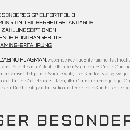
esonderes Spielportfolio
erung und Sicherheitsstandards
e Zahlungsoptionen
ende Bonusangebote
Gaming-Erfahrung
casino Flagman
, wobei hochwertige Entertainment auf höch
trifft. Als gefestigte Anlaufstelle in dem Segment des Online- Gamin
marks hinsichtlich puncto Spielauswahl, User-Komfort & ausgewogen
onen. Unsere Zielsetzung ist dabei, allen Gamern ein einzigartiges 
es von Durchsichtigkeit, Innovation und exzellenten Kundenservice gep
SER BESONDE