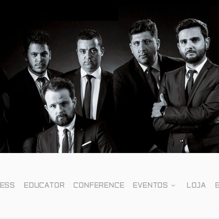
NESS
EDUCATOR
CONFERENCE
EVENTOS
LOJA