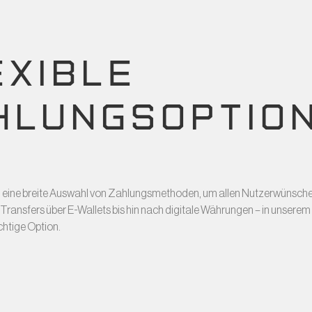
EXIBLE
HLUNGSOPTIO
n eine breite Auswahl von Zahlungsmethoden, um allen Nutzerwünschen
Transfers über E-Wallets bis hin nach digitale Währungen – in unserem P
chtige Option.