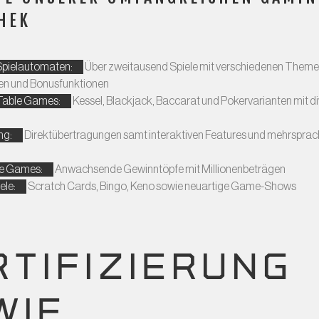
HEK
pielautomaten:
Über zweitausend Spiele mit verschiedenen Theme
en und Bonusfunktionen
Table Games:
Kessel, Blackjack, Baccarat und Pokervarianten mit d
ng:
Direktübertragungen samt interaktiven Features und mehrsprac
ve Games:
Anwachsende Gewinntöpfe mit Millionenbeträgen
ele:
Scratch Cards, Bingo, Keno sowie neuartige Game-Shows
RTIFIZIERUNG
WIE