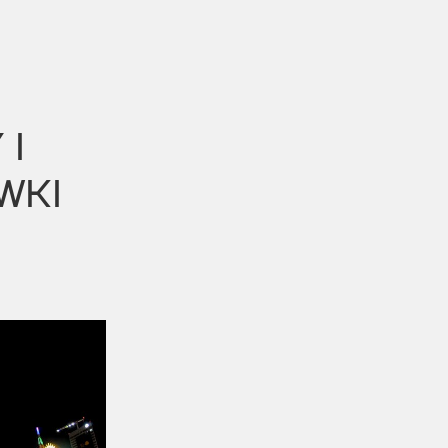
 I
WKI