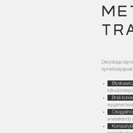
ME
TR
Decydując się n
tę metodę spośr
Błyskawic
kilkudziesięc
Brak konie
wygenerowan
Osiągalno
w weekendy 
Kompatybil