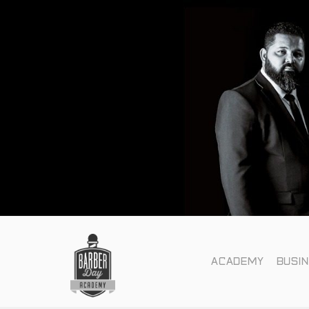
ACADEMY
BUSI