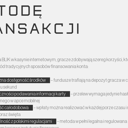
TODĘ
ANSAKCJI
a BLIK w kasynie internetowym, gracze zdobywają szereg korzyści, kt
ód tradycyjnych sposobów finansowania konta:
zna dostępność środków
– fundusze trafiają na depozyt gracza w 
iu sekund
czności podawania informacji karty
– przelew wymaga jedynie has
ego w apce mobilnej
ść całodobowa
– wpłaty można realizować w każdej porze czasu i 
oraz święta
ność z polskimi regulacjami
– metoda w pełni legalna i regulowana