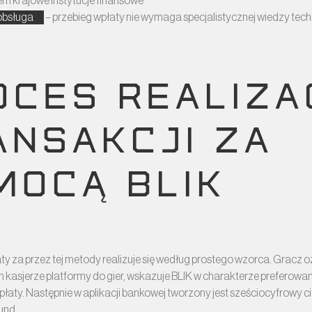
m krajowe instytucje finansowe
 obsługa
– przebieg wpłaty nie wymaga specjalistycznej wiedzy tech
OCES REALIZA
ANSAKCJI ZA
MOCĄ BLIK
y za przez tej metody realizuje się według prostego wzorca. Gracz 
 kasjerze platformy do gier, wskazuje BLIK w charakterze preferow
płaty. Następnie w aplikacji bankowej tworzony jest sześciocyfrowy 
und.