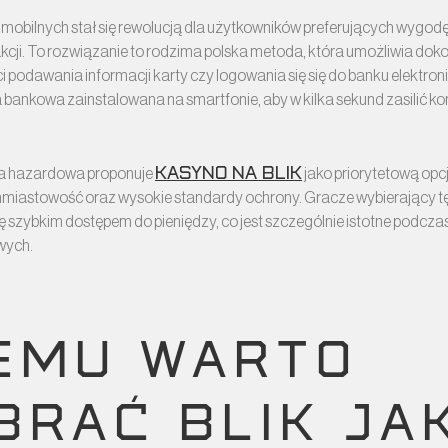
 mobilnych stał się rewolucją dla użytkowników preferujących wygodę
kcji. To rozwiązanie to rodzima polska metoda, która umożliwia dok
 podawania informacji karty czy logowania się się do banku elektroni
bankowa zainstalowana na smartfonie, aby w kilka sekund zasilić ko
kasyno na BLIK
a hazardowa proponuje
jako priorytetową opcj
chmiastowość oraz wysokie standardy ochrony. Gracze wybierający t
ię szybkim dostępem do pieniędzy, co jest szczególnie istotne podcz
wych.
EMU WARTO
BRAĆ BLIK JA