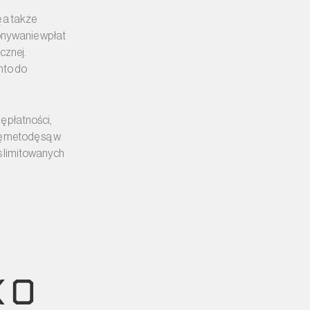
 a także
onywanie wpłat
cznej.
nto do
ę płatności,
ę metodę są w
as limitowanych
KO