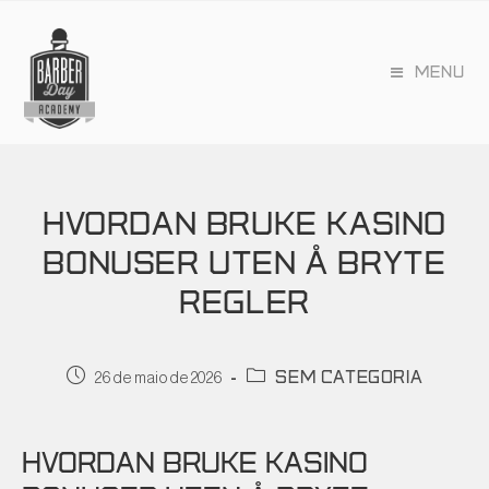
MENU
HVORDAN BRUKE KASINO
BONUSER UTEN Å BRYTE
REGLER
Sem categoria
26 de maio de 2026
HVORDAN BRUKE KASINO