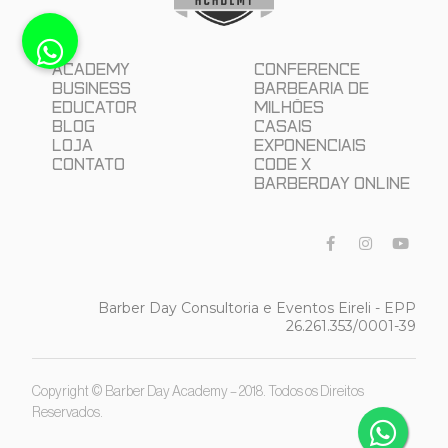
Academy
Conference
Business
Barbearia de
Educator
Milhões
Blog
Casais
Loja
Exponenciais
Contato
Code X
Barberday Online
Barber Day Consultoria e Eventos Eireli - EPP
26.261.353/0001-39
Copyright © Barber Day Academy – 2018. Todos os Direitos
Reservados.