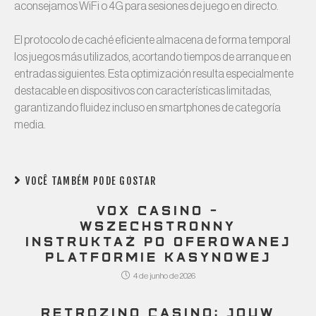
aconsejamos WiFi o 4G para sesiones de juego en directo.
El protocolo de caché eficiente almacena de forma temporal
los juegos más utilizados, acortando tiempos de arranque en
entradas siguientes. Esta optimización resulta especialmente
destacable en dispositivos con características limitadas,
garantizando fluidez incluso en smartphones de categoría
media.
VOCÊ TAMBÉM PODE GOSTAR
VOX CASINO –
WSZECHSTRONNY
INSTRUKTAŻ PO OFEROWANEJ
PLATFORMIE KASYNOWEJ
4 de junho de 2026
RETROZINO CASINO: JOUW