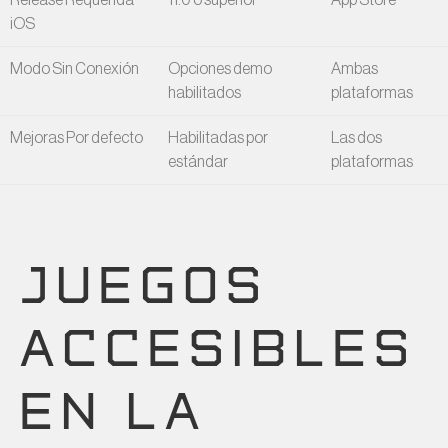
iOS
Modo Sin Conexión
Opciones demo
Ambas
habilitados
plataformas
Mejoras Por defecto
Habilitadas por
Las dos
estándar
plataformas
JUEGOS
ACCESIBLES
EN LA