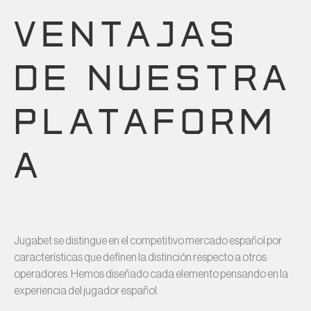
VENTAJAS
DE NUESTRA
PLATAFORM
A
Jugabet se distingue en el competitivo mercado español por
características que definen la distinción respecto a otros
operadores. Hemos diseñado cada elemento pensando en la
experiencia del jugador español.