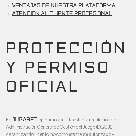
Ventajas de Nuestra Plataforma
Atención al Cliente Profesional
PROTECCIÓN
Y PERMISO
OFICIAL
Jugabet
En
operamos bajo la estricta regulación de la
Administración General de Gestión del Juego (DGOJ),
garantizando un entorno completamente autorizado y