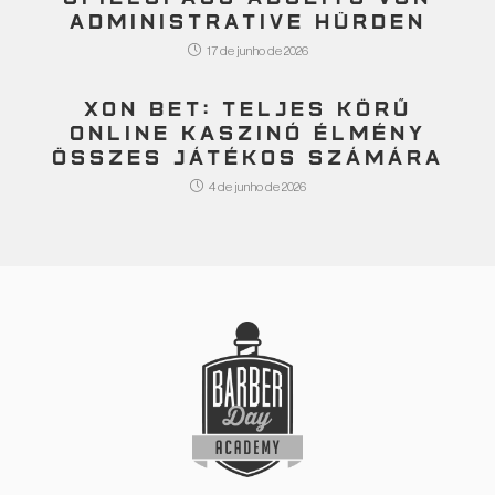
DMINISTRATIVE HÜRDEN
17 de junho de 2026
XON BET: TELJES KÖRŰ
ONLINE KASZINÓ ÉLMÉNY
ÖSSZES JÁTÉKOS SZÁMÁRA
4 de junho de 2026