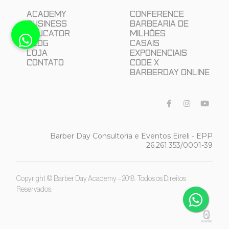
Academy
Conference
Business
Barbearia de
Educator
Milhões
Blog
Casais
Loja
Exponenciais
Contato
Code X
Barberday Online
Barber Day Consultoria e Eventos Eireli - EPP
26.261.353/0001-39
Copyright © Barber Day Academy – 2018. Todos os Direitos
Reservados.