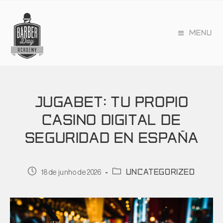
MENU
JUGABET: TU PROPIO
CASINO DIGITAL DE
SEGURIDAD EN ESPAÑA
uncategorized
18 de junho de 2026