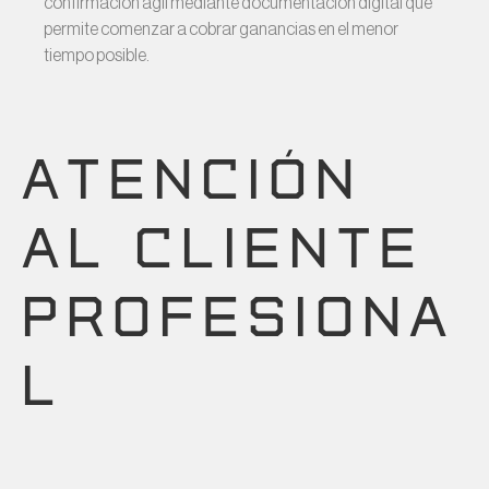
confirmación ágil mediante documentación digital que
permite comenzar a cobrar ganancias en el menor
tiempo posible.
ATENCIÓN
AL CLIENTE
PROFESIONA
L