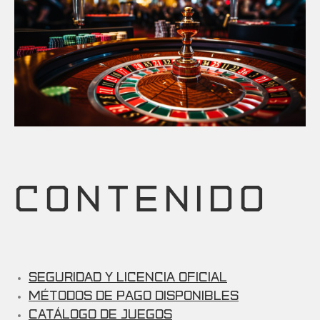
CONTENIDO
Seguridad y Licencia Oficial
Métodos de Pago Disponibles
Catálogo de Juegos