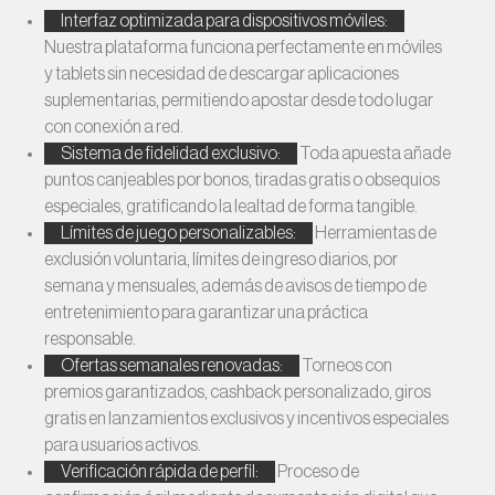
Interfaz optimizada para dispositivos móviles:
Nuestra plataforma funciona perfectamente en móviles
y tablets sin necesidad de descargar aplicaciones
suplementarias, permitiendo apostar desde todo lugar
con conexión a red.
Sistema de fidelidad exclusivo:
Toda apuesta añade
puntos canjeables por bonos, tiradas gratis o obsequios
especiales, gratificando la lealtad de forma tangible.
Límites de juego personalizables:
Herramientas de
exclusión voluntaria, límites de ingreso diarios, por
semana y mensuales, además de avisos de tiempo de
entretenimiento para garantizar una práctica
responsable.
Ofertas semanales renovadas:
Torneos con
premios garantizados, cashback personalizado, giros
gratis en lanzamientos exclusivos y incentivos especiales
para usuarios activos.
Verificación rápida de perfil:
Proceso de