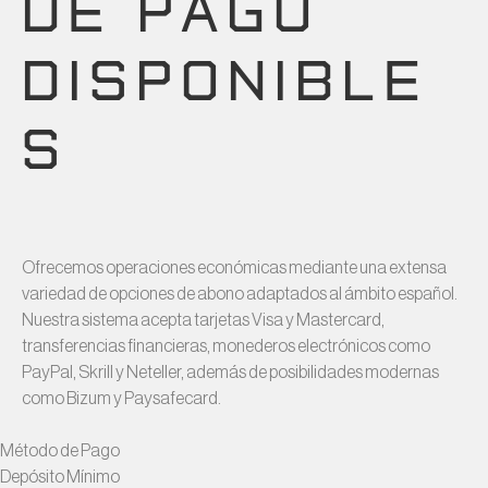
DE PAGO
DISPONIBLE
S
Ofrecemos operaciones económicas mediante una extensa
variedad de opciones de abono adaptados al ámbito español.
Nuestra sistema acepta tarjetas Visa y Mastercard,
transferencias financieras, monederos electrónicos como
PayPal, Skrill y Neteller, además de posibilidades modernas
como Bizum y Paysafecard.
Método de Pago
Depósito Mínimo