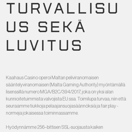
TURVALLISU
US SEKÄ
LUVITUS
Kaahaus Casino operoi Maltan peliviranomaisen
sääntelyviranomaisen (Malta Gaming Authority) myöntämällä
lisenssillä numero MGA/B2C/394/2017, joka on yksi alan
kunnioitetuimmista valvojista EU:ssa. Toimilupa turvaa, niin että
seuraamme tiukkoja pelaajansuojasäännöksiä ja fair play -
normeja jokaisessa toiminnassamme.
Hyödynnämme 256–bittisen SSL-suojausta kaiken