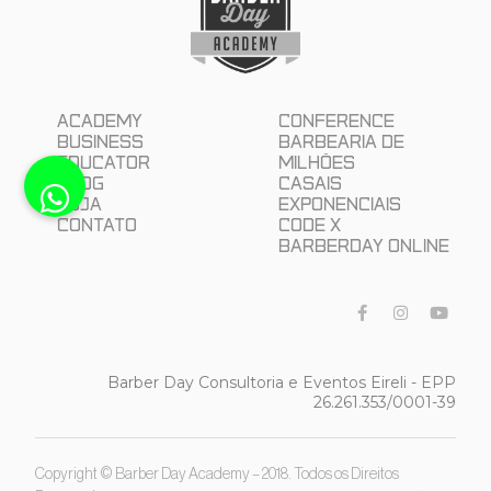
Academy
Conference
Business
Barbearia de
Educator
Milhões
Blog
Casais
Loja
Exponenciais
Contato
Code X
Barberday Online
Barber Day Consultoria e Eventos Eireli - EPP
26.261.353/0001-39
Copyright © Barber Day Academy – 2018. Todos os Direitos