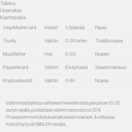
Talletus
Ulosmaksu
Käsittelyaika
Visa/Mastercard
Instant
1-3 päivää
Ripeä
Trustly
Välitön
0-24 tuntiin
Todella nopea
MuchBetter
Heti
0-12 h
Nopein
Paysafecard
Välitön
Ei käytössä
Sisäänmaksuun
Kryptovaluutat
Välitön
0-6 h
Nopea
Vähimmäistalletus vaihtelee menetelmästä perustuen 10-20
euron rajalla, puolestaan vähimmäisnosto on 20 €.
Prosessoimme kotiutukset pikaisesti rivakasti, & valtaosa
nostot löytyvät tilillä 24 h sisällä.