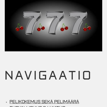
NAVIGAATIO
Pelikokemus sekä pelimäärä