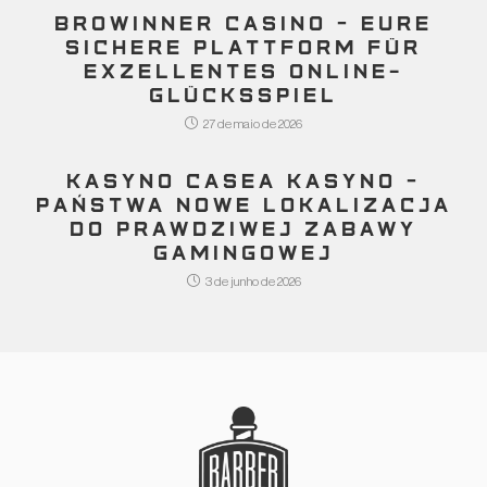
BROWINNER CASINO – EURE
SICHERE PLATTFORM FÜR
EXZELLENTES ONLINE-
GLÜCKSSPIEL
27 de maio de 2026
KASYNO CASEA KASYNO –
PAŃSTWA NOWE LOKALIZACJA
DO PRAWDZIWEJ ZABAWY
GAMINGOWEJ
3 de junho de 2026