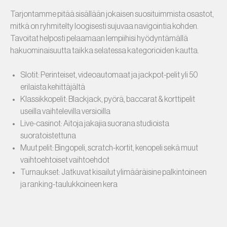
Tarjontamme pitää sisällään jokaisen suosituimmista osastot,
mitkä on ryhmitelty loogisesti sujuvaa navigointia kohden.
Tavoitat helposti pelaamaan lempiihisi hyödyntämällä
hakuominaisuutta taikka selatessa kategorioiden kautta.
Slotit: Perinteiset, videoautomaat ja jackpot-pelit yli 50
erilaista kehittäjältä
Klassikkopelit: Blackjack, pyörä, baccarat & korttipelit
useilla vaihtelevilla versioilla
Live-casinot: Aitoja jakajia suorana studioista
suoratoistettuna
Muut pelit: Bingopeli, scratch-kortit, kenopeli sekä muut
vaihtoehtoiset vaihtoehdot
Turnaukset: Jatkuvat kisailut ylimääräisine palkintoineen
ja ranking-taulukkoineen kera