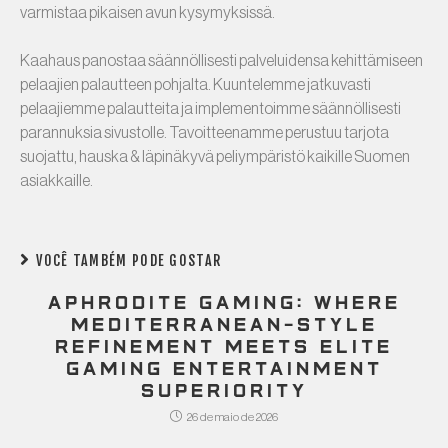
varmistaa pikaisen avun kysymyksissä.
Kaahaus panostaa säännöllisesti palveluidensa kehittämiseen
pelaajien palautteen pohjalta. Kuuntelemme jatkuvasti
pelaajiemme palautteita ja implementoimme säännöllisesti
parannuksia sivustolle. Tavoitteenamme perustuu tarjota
suojattu, hauska & läpinäkyvä peliympäristö kaikille Suomen
asiakkaille.
VOCÊ TAMBÉM PODE GOSTAR
APHRODITE GAMING: WHERE
MEDITERRANEAN-STYLE
REFINEMENT MEETS ELITE
GAMING ENTERTAINMENT
SUPERIORITY
26 de maio de 2026