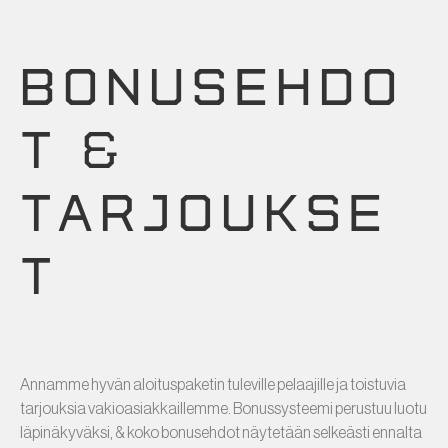
BONUSEHDO
T &
TARJOUKSE
T
Annamme hyvän aloituspaketin tuleville pelaajille ja toistuvia
tarjouksia vakioasiakkaillemme. Bonussysteemi perustuu luotu
läpinäkyväksi, & koko bonusehdot näytetään selkeästi ennalta