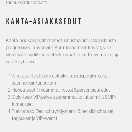
tarjouksen lunastusta.
KANTA-ASIAKASEDUT
Kanta-asiakasohjelmamme tunnustaa aktiivista pelausta
progressiivisilla hyödyillä. Kun runsaammin käytät, siinä
ylemmälle levelille pääset sekä siinä houkuttelevampia etuja
saat käyttöösi.
Alkutaso: Käyttöoikeus kaikkiin peruspeleihin sekä
säännöllisiin tarjouksiin
Hopeatasot: Ripeämmät nostot & personoidut edut
Gold-taso: VIP-palvelu, paremmat kotiutuslimiitit & VIP-
turnaukset
Platinataso: Dedikoitu yhdyshenkilö, henkilökohtaiset
tarjoukset ja VIP-eventit