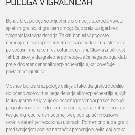
POLOGA V IGRALNICAH
Bonusi brez pologa so priljubljena promocijska orodja v svetu
spletnih igralnic, ki igralcem omogočajo preizkus iger brez
tveganja lastnega denarja. Takšni bonusi so pogosto
namenjeni novim uporabnikom kot spodbuda za registracijo ali
pa občasnim igralcem, da ostanejo aktivni. Glavna značilnost
teh bonusov je, da igralec ne potrebuje začetnega pologa, da bi
prejel dodaten denar ali brezplačne vrtljaje, kar povečuje
privlačnost igralnice.
V osnovi bonusi brez pologa delujejo tako, da igralcu dodelijo
določeno vsoto virtualnega denarja ali brezplačne vrtljaje, ki jih
lahko uporabi za igranje določenih iger. Vendar pa so ti bonusi
pogosto povezani z določenimi pogoji, kot so zahteve po stavi
(wagering requirements), omejitve glede izplačil in časovni
okviri, v katerih je treba bonus uporabiti. Pomembno je, da igralci
pred sprejetjem bonusa natančno preberejo pravila, saj le tako