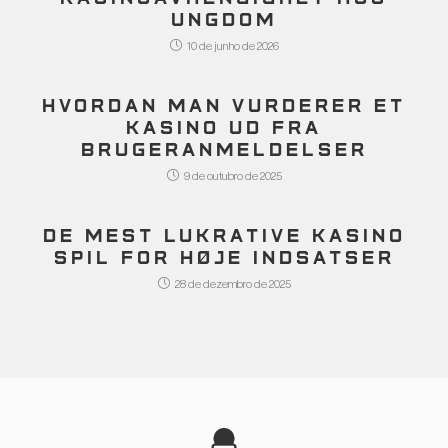
UNGDOM
10 de junho de 2026
HVORDAN MAN VURDERER ET
KASINO UD FRA
BRUGERANMELDELSER
9 de outubro de 2025
DE MEST LUKRATIVE KASINO
SPIL FOR HØJE INDSATSER
28 de dezembro de 2025