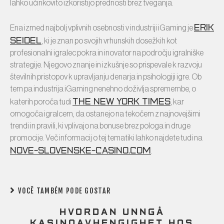
lahko učinkovito izkoristijo prednosti brez tveganja.
Erik
Ena izmed najbolj vplivnih osebnosti v industriji iGaming je
Seidel
, ki je znan po svojih vrhunskih dosežkih kot
profesionalni igralec pokra in inovator na področju igralniške
strategije. Njegovo znanje in izkušnje so prispevale k razvoju
številnih pristopov k upravljanju denarja in psihologiji igre. Ob
tem pa industrija iGaming nenehno doživlja spremembe, o
The New York Times
katerih poroča tudi
, kar
omogoča igralcem, da ostanejo na tekočem z najnovejšimi
trendi in pravili, ki vplivajo na bonuse brez pologa in druge
promocije. Več informacij o tej tematiki lahko najdete tudi na
nove-slovenske-casino.com
.
VOCÊ TAMBÉM PODE GOSTAR
HVORDAN UNNGÅ
KASINOAVHENGIGHET HOS