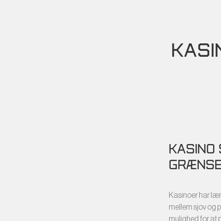
KASI
KASINO 
GRÆNS
Kasinoer har læn
mellem sjov og p
mulighed for at p