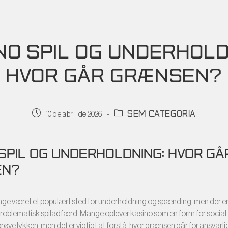
NO SPIL OG UNDERHOLD
HVOR GÅR GRÆNSEN?
Sem categoria
10 de abril de 2026
SPIL OG UNDERHOLDNING: HVOR GÅ
EN?
ge været et populært sted for underholdning og spænding, men der er en
roblematisk spiladfærd. Mange oplever kasino som en form for social a
røve lykken, men det er vigtigt at forstå, hvor grænsen går for ansvarligt