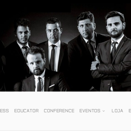
NESS
EDUCATOR
CONFERENCE
EVENTOS
LOJA