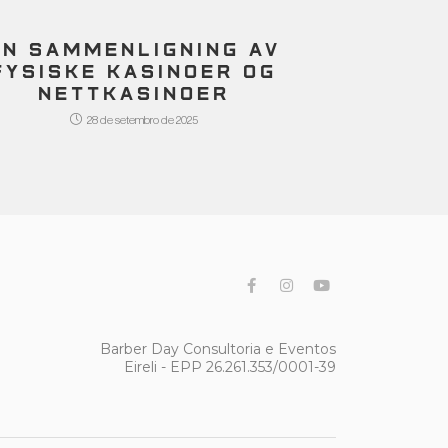
EN SAMMENLIGNING AV
FYSISKE KASINOER OG
NETTKASINOER
28 de setembro de 2025
Barber Day Consultoria e Eventos
Eireli - EPP 26.261.353/0001-39