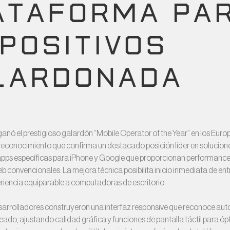
ATAFORMA PA
SPOSITIVOS
LARDONADA
anó el prestigioso galardón “Mobile Operator of the Year” en los Eu
econocimiento que confirma un destacado posición líder en soluciones
pps específicas para iPhone y Google que proporcionan performance
b convencionales. La mejora técnica posibilita inicio inmediata de en
eriencia equiparable a computadoras de escritorio.
sarrolladores construyeron una interfaz responsive que reconoce au
eado, ajustando calidad gráfica y funciones de pantalla táctil para ó