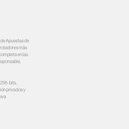
d de Apuestas de
troladores más
 completa en las
esponsable,
56- bits,
ión privados y
eva