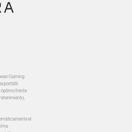
RA
ropean Gaming
 portátil.
 óptimo frente
tretenimiento,
tomáticamente el
ptima