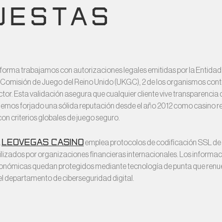
UESTAS
aforma trabajamos con autorizaciones legales emitidas por la Entida
Comisión de Juego del Reino Unido (UKGC), 2 de los organismos con
ctor. Esta validación asegura que cualquier cliente vive transparencia
nemos forjado una sólida reputación desde el año 2012 como casino r
n criterios globales de juego seguro.
LeoVegas Casino
a
emplea protocolos de codificación SSL de 2
utilizados por organizaciones financieras internacionales. Los informac
onómicas quedan protegidos mediante tecnología de punta que renu
l departamento de ciberseguridad digital.