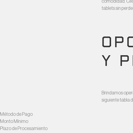
comodidad. Clien
tablets sin perd
OP
Y 
Brindamos opera
siguiente tabla 
Método de Pago
Monto Mínimo
Plazo de Procesamiento