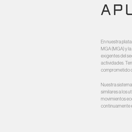
AP
En nuestra plat
MGA (MGA) y la 
exigentes del se
actividades. Te
comprometido co
Nuestra sistem
similares a los 
movimientos ec
continuamente e