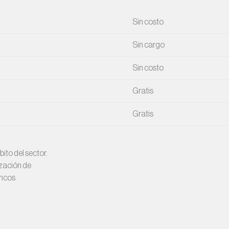
Sin costo
Sin cargo
Sin costo
Gratis
Gratis
ito del sector.
ización de
ancos