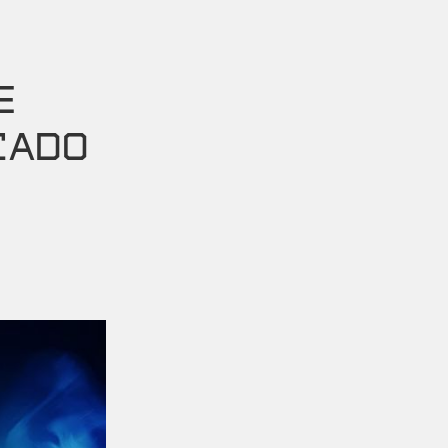
E
ICADO