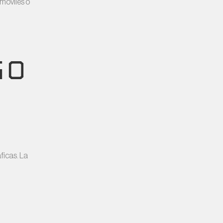
 móviles o
GO
ficas. La