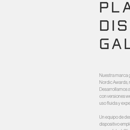
PL
DI
GA
Nuestra marca g
Nordic Awards, r
Desarrollamos a
con versiones we
uso fluida y exp
Un equipo de de
dispositivo empl