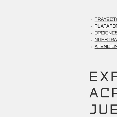
Trayecto
Platafo
Opciones
Nuestra
Atención
EX
AC
JU