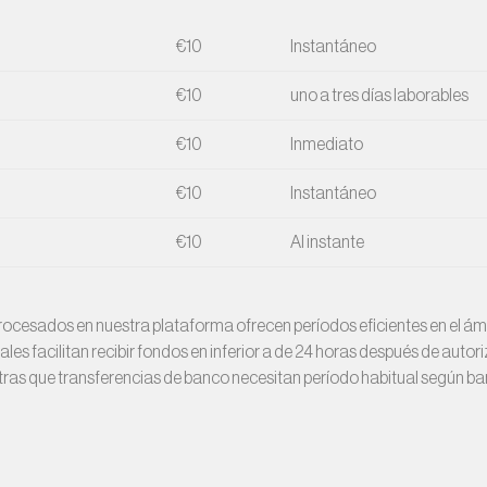
€10
Instantáneo
€10
uno a tres días laborables
€10
Inmediato
€10
Instantáneo
€10
Al instante
rocesados en nuestra plataforma ofrecen períodos eficientes en el ámb
les facilitan recibir fondos en inferior a de 24 horas después de autor
tras que transferencias de banco necesitan período habitual según b