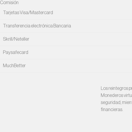
Comisión
Tarjetas Visa/Mastercard
Transferencia electrónica Bancaria
Skrill/Neteller
Paysafecard
MuchBetter
Los reintegros p
Monederos virtua
seguridad, mien
financieras.