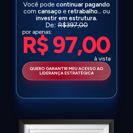
Você pode
continuar pagando
com
cansaço
e
retrabalho
… ou
investir em estrutura.
De:
R$397,00
por apenas:
R$ 97,00
à vista
QUERO GARANTIR MEU ACESSO AO
LIDERANÇA ESTRATÉGICA