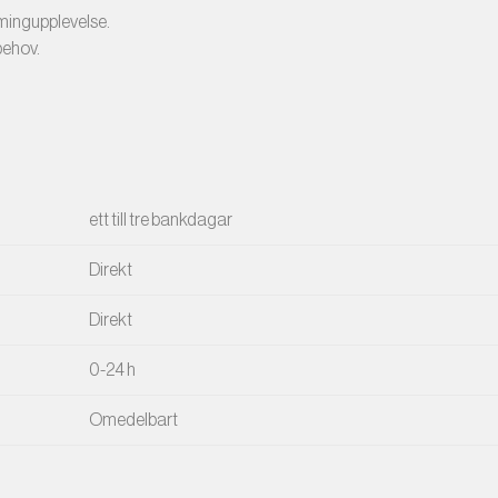
mingupplevelse.
behov.
ett till tre bankdagar
Direkt
Direkt
0-24 h
Omedelbart