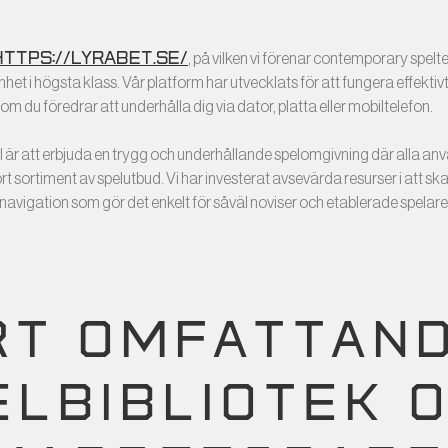
https://lyrabet.se/
, på vilken vi förenar contemporary spel
et i högsta klass. Vår platform har utvecklats för att fungera effektiv
 om du föredrar att underhålla dig via dator, platta eller mobiltelefon.
 är att erbjuda en trygg och underhållande spelomgivning där alla an
 stort sortiment av spelutbud. Vi har investerat avsevärda resurser i att s
avigation som gör det enkelt för såväl noviser och etablerade spelare a
RT OMFATTAN
ELBIBLIOTEK 