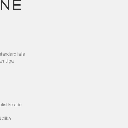
NE
tandard i alla
samtliga
ofistikerade
 olika