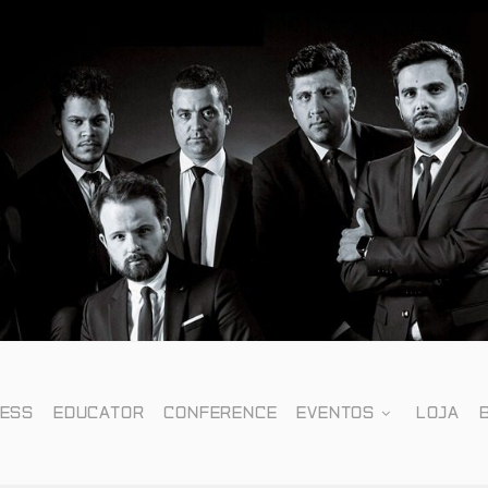
NESS
EDUCATOR
CONFERENCE
EVENTOS
LOJA