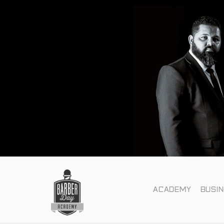
ACADEMY
BUSI