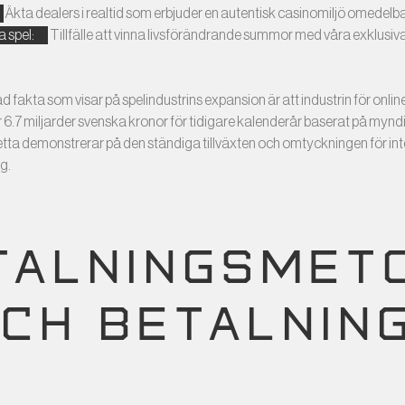
Äkta dealers i realtid som erbjuder en autentisk casinomiljö omedelbar
 spel:
Tillfälle att vinna livsförändrande summor med våra exklusi
fakta som visar på spelindustrins expansion är att industrin för onlin
6.7 miljarder svenska kronor för tidigare kalenderår baserat på myn
etta demonstrerar på den ständiga tillväxten och omtyckningen för i
g.
TALNINGSMET
OCH BETALNIN