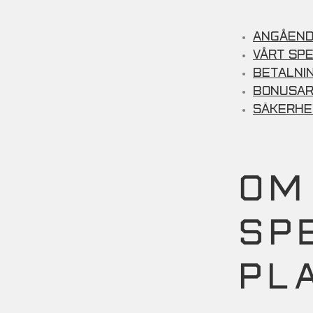
Angåend
Vårt sp
Betalni
Bonusar
Säkerhe
OM
SP
PL