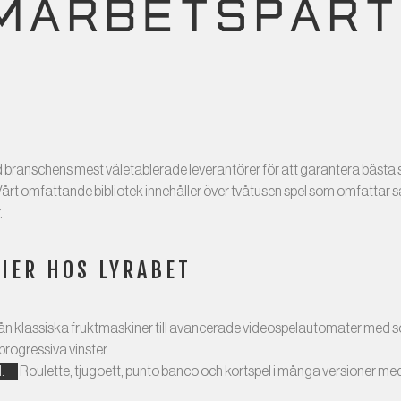
MARBETSPART
 branschens mest väletablerade leverantörer för att garantera bästa s
Vårt omfattande bibliotek innehåller över tvåtusen spel som omfattar 
.
IER HOS LYRABET
ån klassiska fruktmaskiner till avancerade videospelautomater med s
progressiva vinster
:
Roulette, tjugoett, punto banco och kortspel i många versioner med