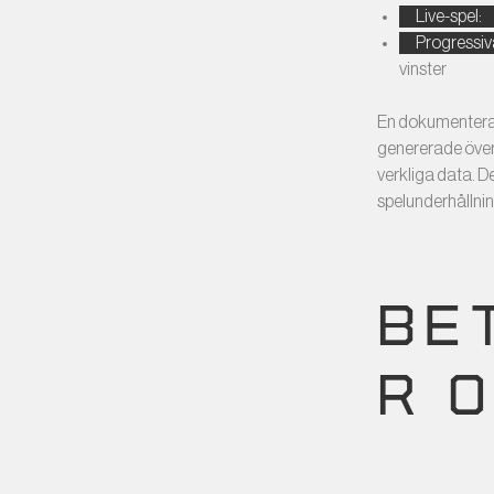
Live-spel:
Progressiva
vinster
En dokumenterad 
genererade över 
verkliga data. D
spelunderhållnin
BE
R 