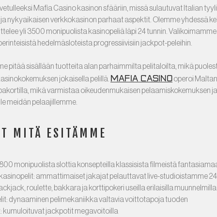
tulleeksi Mafia Casino kasinon sfääriin, missä sulautuvat Italian tyy
 ja nykyaikaisen verkkokasinon parhaat aspektit. Olemme yhdessä ke
ittelee yli 3500 monipuolista kasinopeliä läpi 24 tunnin. Valikoimamme 
rinteisistä hedelmäsloteista progressiivisiin jackpot-peleihin.
pitää sisällään tuotteita alan parhaimmilta pelitaloilta, mikä puole
Mafia Casino
asinokokemuksen jokaisella pelillä.
operoi Maltan
akortilla, mikä varmistaa oikeudenmukaisen pelaamiskokemuksen ja 
ille meidän pelaajillemme.
IT MITÄ ESITÄMME
 2 800 monipuolista slottia konsepteilla klassisista filmeistä fantasiama
kasinopelit: ammattimaiset jakajat pelauttavat live-studioistamme 2
ackjack, roulette, bakkara ja korttipokeri useilla erilaisilla muunnelmilla
t: dynaaminen pelimekaniikka valtavia voittotapoja tuoden
: kumuloituvat jackpotit megavoitoilla