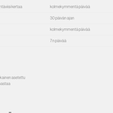
äviisi kertaa
kolmekymmentä päivää
30 päivän ajan
kolmekymmentä päivää
7:n päivää
kainen asetettu
unastaa