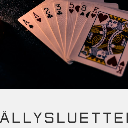
SÄLLYSLUETTE