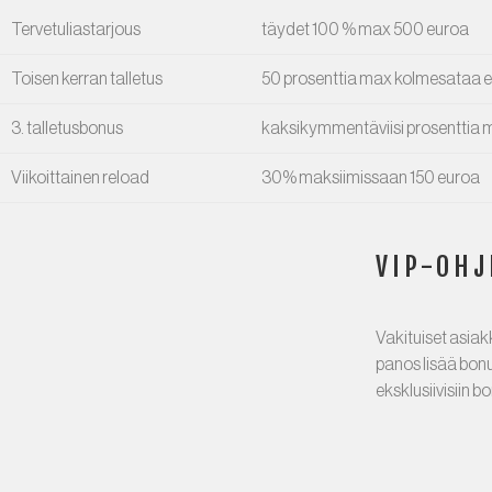
Tervetuliastarjous
täydet 100 % max 500 euroa
Toisen kerran talletus
50 prosenttia max kolmesataa 
3. talletusbonus
kaksikymmentäviisi prosenttia 
Viikoittainen reload
30% maksiimissaan 150 euroa
VIP-OHJ
Vakituiset asia
panos lisää bonu
eksklusiivisiin 