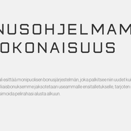
NUSOHJELMA
KOKONAISUUS
i esittää monipuolisen bonusjärjestelmän, joka palkitsee niin uudet kuin
uliaisbonuksemme jaksotetaan useammalle ensitalletukselle, tarjoten 
imoida pelirahasi alusta alkuun.