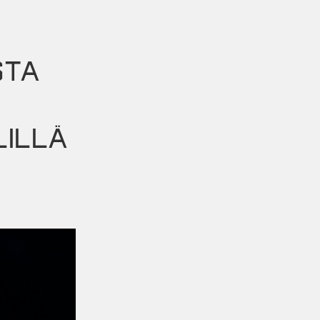
STA
LILLÄ