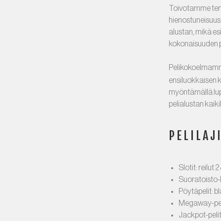
Toivotamme terve
hienostuneisuus
alustan, mikä es
kokonaisuuden pe
Pelikokoelmamme 
ensiluokkaisen k
myöntämällä lup
pelialustan kaik
PELILAJ
Slotit: reilut
Suoratoisto-
Pöytäpelit: bl
Megaway-peli
Jackpot-pelit