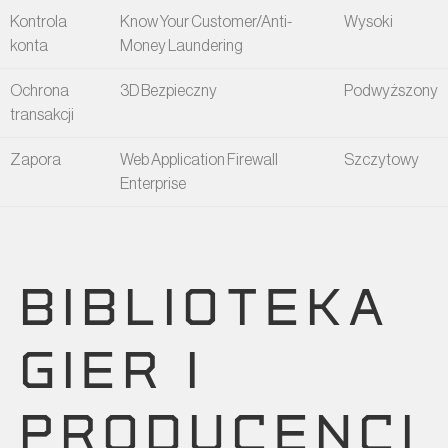
Kontrola
Know Your Customer/Anti-
Wysoki
konta
Money Laundering
Ochrona
3D Bezpieczny
Podwyższony
transakcji
Zapora
Web Application Firewall
Szczytowy
Enterprise
BIBLIOTEKA
GIER I
PRODUCENCI