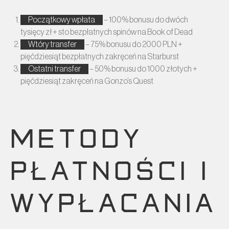
Początkowy wpłata
– 100% bonusu do dwóch
tysięcy zł + sto bezpłatnych spinów na Book of Dead
Wtóry transfer
– 75% bonusu do 2000 PLN +
pięćdziesiąt bezpłatnych zakręceń na Starburst
Ostatni transfer
– 50% bonusu do 1000 złotych +
pięćdziesiąt zakręceń na Gonzo’s Quest
METODY
PŁATNOŚCI I
WYPŁACANIA