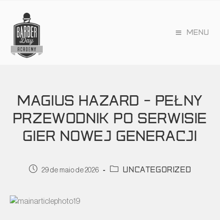
MENU
MAGIUS HAZARD – PEŁNY
PRZEWODNIK PO SERWISIE
GIER NOWEJ GENERACJI
uncategorized
29 de maio de 2026