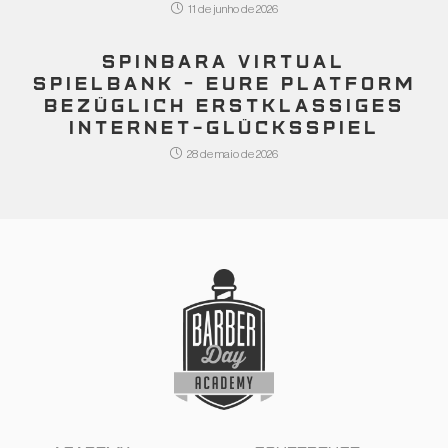
11 de junho de 2026
SPINBARA VIRTUAL
SPIELBANK – EURE PLATFORM
BEZÜGLICH ERSTKLASSIGES
INTERNET-GLÜCKSSPIEL
28 de maio de 2026