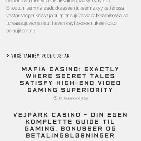
helpottavat tuoreiden asiakkaiden pääsyä käyntiin.
Sitoutumisemme laadukkaaseen tukeen näkyy kettärissä
vastausnopeuksissa ja pulmien sujuvassa ratkeamisessa, se
turvaa sujuvan ja nautittavan käyttökokemuksen koko
pelaajillemme.
VOCÊ TAMBÉM PODE GOSTAR
MAFIA CASINO: EXACTLY
WHERE SECRET TALES
SATISFY HIGH-END VIDEO
GAMING SUPERIORITY
18 de junho de 2026
VEJPARK CASINO – DIN EGEN
KOMPLETTE GUIDE TIL
GAMING, BONUSSER OG
BETALINGSLØSNINGER