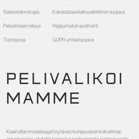
Salausteknologia
Kaksisataaviisikuusibittinen suojaus
Pelaamisen reiluus
Riippumaton auditointi
Tietosuoja
GDPR-yhteensopiva
PELIVALIKOI
MAMME
Kasinollamme pelaajat löytävät monipuolisen kokoelman