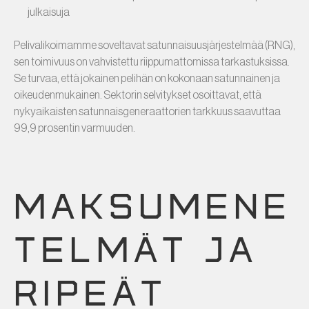
julkaisuja
Pelivalikoimamme soveltavat satunnaisuusjärjestelmää (RNG),
sen toimivuus on vahvistettu riippumattomissa tarkastuksissa.
Se turvaa, että jokainen pelihän on kokonaan satunnainen ja
oikeudenmukainen. Sektorin selvitykset osoittavat, että
nykyaikaisten satunnaisgeneraattorien tarkkuus saavuttaa
99,9 prosentin varmuuden.
MAKSUMENE
TELMÄT JA
RIPEÄT