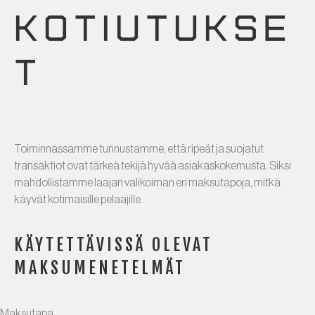
KOTIUTUKSE
T
Toiminnassamme tunnustamme, että ripeät ja suojatut
transaktiot ovat tärkeä tekijä hyvää asiakaskokemusta. Siksi
mahdollistamme laajan valikoiman eri maksutapoja, mitkä
käyvät kotimaisille pelaajille.
KÄYTETTÄVISSÄ OLEVAT
MAKSUMENETELMÄT
Maksutapa