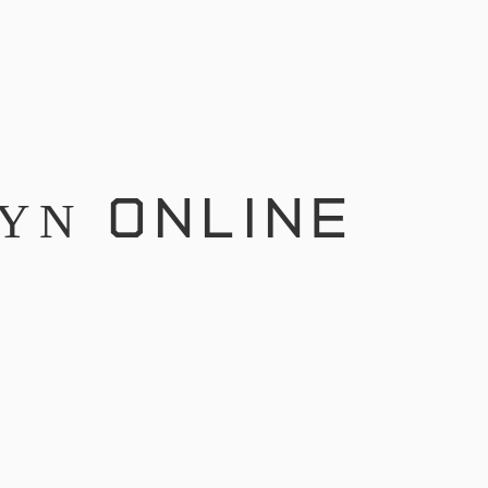
ΟΥΝ ONLINE