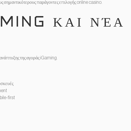
υς σημαντικότερους παράγοντες επιλογής online casino.
MING ΚΑΙ ΝΈΑ 
ανάπτυξης της αγοράς iGaming.
υσκευές
ment
le-first