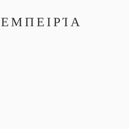
ΕΜΠΕΙΡΊΑ