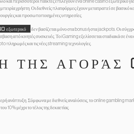
όλο και περισσότεροι παίκτες επιλέγουν ένα online casino εξωτερικό 
εμπειρία χρήστη. Οι διεθνείς πλατφόρμες έχουν μετατραπεί σε βασικό 
ειτουργίες και προσωποποιημένες υπηρεσίες.
 εξωτερικό
δεν βασίζεται μόνο στα bonus ή στα jackpots. Οι σύγχ
ρόσβαση από κινητές συσκευές. Το iGaming εξελίσσεται σταδιακά σε 
to πληρωμές και τις νέες streaming τεχνολογίες.
Η ΤΗΣ ΑΓΟΡΆΣ 
ρή ανάπτυξη. Σύμφωνα με διεθνείς αναλύσεις, το online gambling mar
του 10% μέχρι το τέλος της δεκαετίας.