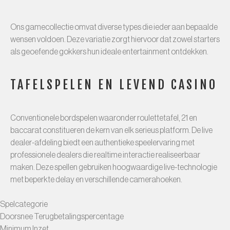
Ons gamecollectie omvat diverse types die ieder aan bepaalde
wensen voldoen. Deze variatie zorgt hiervoor dat zowel starters
als geoefende gokkers hun ideale entertainment ontdekken.
TAFELSPELEN EN LEVEND CASINO
Conventionele bordspelen waaronder roulettetafel, 21 en
baccarat constitueren de kern van elk serieus platform. De live
dealer-afdeling biedt een authentieke speelervaring met
professionele dealers die realtime interactie realiseerbaar
maken. Deze spellen gebruiken hoogwaardige live-technologie
met beperkte delay en verschillende camerahoeken.
Spelcategorie
Doorsnee Terugbetalingspercentage
Minimum Inzet