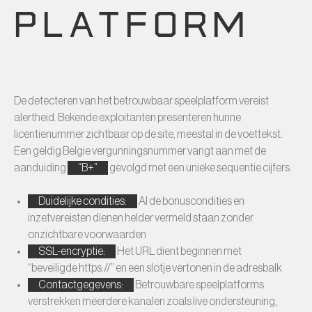
PLATFORM
De detecteren van het betrouwbaar speelplatform vereist
alertheid. Bekende exploitanten presenteren hunne
licentienummer zichtbaar op de site, meestal in de voettekst.
Een geldig Belgie vergunningsnummer vangt aan met de
aanduiding
“B+”
gevolgd met een unieke sequentie cijfers.
Duidelijke condities:
Al de bonuscondities en
inzetvereisten dienen helder vermeld staan zonder
onzichtbare voorwaarden
SSL-encryptie:
Het URL dient beginnen met
“beveiligde https://” en een slotje vertonen in de adresbalk
Contactgegevens:
Betrouwbare speelplatforms
verstrekken meerdere kanalen zoals live ondersteuning,