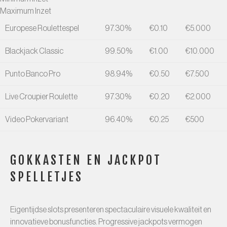
Maximum Inzet
Europese Roulettespel
97.30%
€0.10
€5.000
Blackjack Classic
99.50%
€1.00
€10.000
Punto Banco Pro
98.94%
€0.50
€7.500
Live Croupier Roulette
97.30%
€0.20
€2.000
Video Pokervariant
96.40%
€0.25
€500
GOKKASTEN EN JACKPOT
SPELLETJES
Eigentijdse slots presenteren spectaculaire visuele kwaliteit en
innovatieve bonusfuncties. Progressive jackpots vermogen