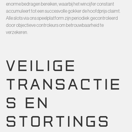
enorme bedragen bereiken, waarbij het wincijfer constant
accumuleert tot een succesvolle gokker de hoofdprijs claimt.
Alle slots via ons speelplatform zijn periodiek gecontroleerd
door objectieve controleurs om betrouwbaarheid te
verzekeren.
VEILIGE
TRANSACTIE
S EN
STORTINGS