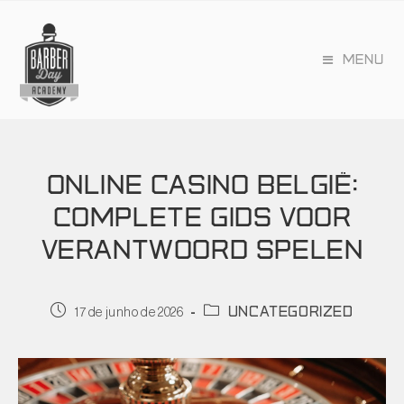
MENU
ONLINE CASINO BELGIË:
COMPLETE GIDS VOOR
VERANTWOORD SPELEN
uncategorized
17 de junho de 2026