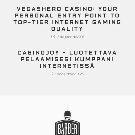
VEGASHERO CASINO: YOUR
PERSONAL ENTRY POINT TO
TOP-TIER INTERNET GAMING
QUALITY
18 de junho de 2026
CASINOJOY – LUOTETTAVA
PELAAMISESI KUMPPANI
INTERNETISSÄ
4 de junho de 2026