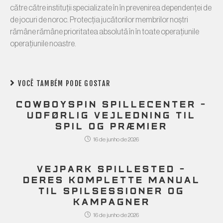
către către instituții specializate în în prevenirea dependenței de
de jocuri de noroc. Protecția jucătorilor membrilor noștri
rămâne rămâne prioritatea absolută în în toate operațiunile
operațiunile noastre.
VOCÊ TAMBÉM PODE GOSTAR
COWBOYSPIN SPILLECENTER –
UDFØRLIG VEJLEDNING TIL
SPIL OG PRÆMIER
16 de junho de 2026
VEJPARK SPILLESTED –
DERES KOMPLETTE MANUAL
TIL SPILSESSIONER OG
KAMPAGNER
16 de junho de 2026