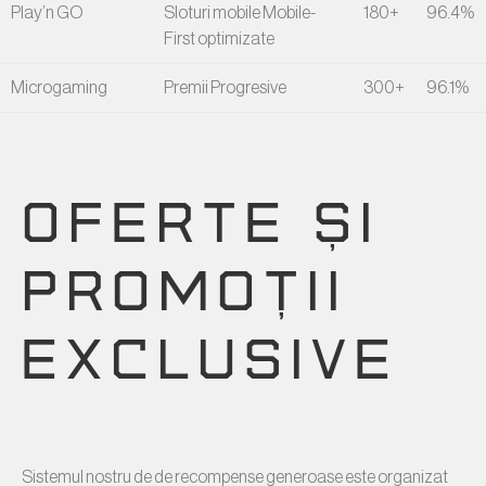
Play’n GO
Sloturi mobile Mobile-
180+
96.4%
First optimizate
Microgaming
Premii Progresive
300+
96.1%
OFERTE ȘI
PROMOȚII
EXCLUSIVE
Sistemul nostru de de recompense generoase este organizat