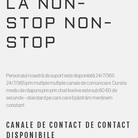
LĂ NON-
STOP NON-
STOP
Personalul noastră de suport este disponibilă 24/7/365
24/7/365 prin multiple multiple canale de comunicare. Durata
mediu de răspuns prin prin chat live live este sub 60 60 de
secunde – standard pe care care îl păstrăm menținem
constant.
CANALE DE CONTACT DE CONTACT
DISPONIBILE