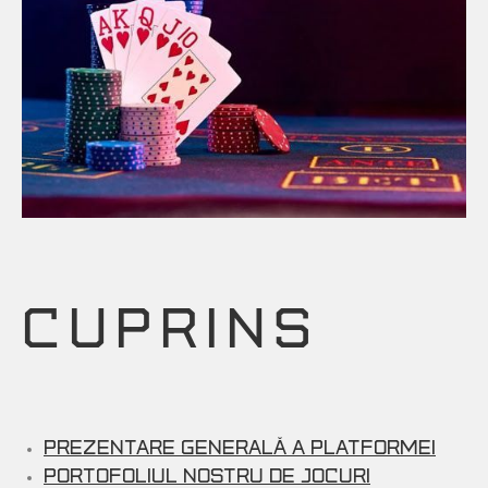
CUPRINS
Prezentare Generală a Platformei
Portofoliul Nostru de Jocuri