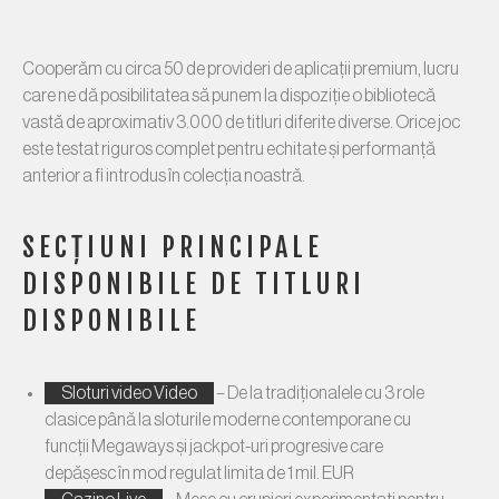
Cooperăm cu circa 50 de provideri de aplicații premium, lucru
care ne dă posibilitatea să punem la dispoziție o bibliotecă
vastă de aproximativ 3.000 de titluri diferite diverse. Orice joc
este testat riguros complet pentru echitate și performanță
anterior a fi introdus în colecția noastră.
SECȚIUNI PRINCIPALE
DISPONIBILE DE TITLURI
DISPONIBILE
Sloturi video Video
– De la tradiționalele cu 3 role
clasice până la sloturile moderne contemporane cu
funcții Megaways și jackpot-uri progresive care
depășesc în mod regulat limita de 1 mil. EUR