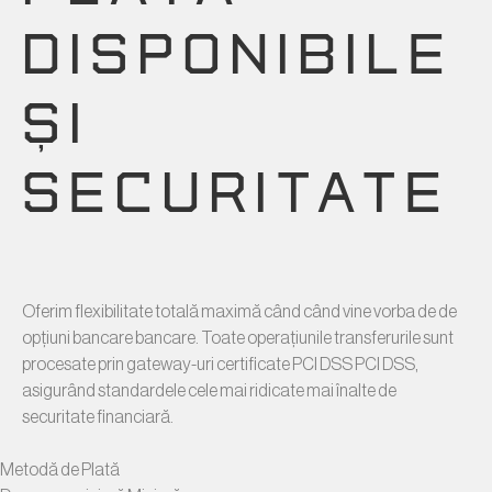
DISPONIBILE
ȘI
SECURITATE
Oferim flexibilitate totală maximă când când vine vorba de de
opțiuni bancare bancare. Toate operațiunile transferurile sunt
procesate prin gateway-uri certificate PCI DSS PCI DSS,
asigurând standardele cele mai ridicate mai înalte de
securitate financiară.
Metodă de Plată