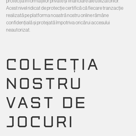
protecția informațiilor private și financiare ale utilizatorilor.
Acest nivel ridicat de protecție certifică că fiecare tranzacție
realizată pe platforma noastră nostru online rămâne
confidențială și protejată împotriva oricărui accesului
neautorizat.
COLECȚIA
NOSTRU
VAST DE
JOCURI