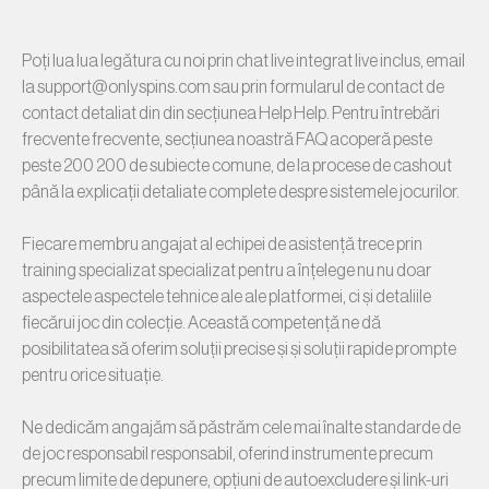
Poți lua lua legătura cu noi prin chat live integrat live inclus, email
la support@onlyspins.com sau prin formularul de contact de
contact detaliat din din secțiunea Help Help. Pentru întrebări
frecvente frecvente, secțiunea noastră FAQ acoperă peste
peste 200 200 de subiecte comune, de la procese de cashout
până la explicații detaliate complete despre sistemele jocurilor.
Fiecare membru angajat al echipei de asistență trece prin
training specializat specializat pentru a înțelege nu nu doar
aspectele aspectele tehnice ale ale platformei, ci și detaliile
fiecărui joc din colecție. Această competență ne dă
posibilitatea să oferim soluții precise și și soluții rapide prompte
pentru orice situație.
Ne dedicăm angajăm să păstrăm cele mai înalte standarde de
de joc responsabil responsabil, oferind instrumente precum
precum limite de depunere, opțiuni de autoexcludere și link-uri