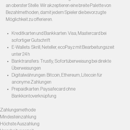
an oberster Stelle. Wir akzeptieren eine breite Palette von
Bezahlmethoden, damit jedem Spieler die bevorzugte
Möglichkeit zu offerieren.
Kreditkarten und Bankkarten: Visa, Mastercard bei
sofortiger Gutschrift
E-Wallets: Skrill, Neteller, ecoPayz mit Bearbeitungszeit
unter 24 h
Banktransfers: Trustly, Sofortüberweisung bei direkte
Überweisungen
Digitalwährungen: Bitcoin, Ethereum, Litecoin für
anonyme Zahlungen
Prepaidkarten: Paysafecard ohne
Bankkontoverknüpfung
Zahlungsmethode
Mindesteinzahlung
Höchste Auszahlung