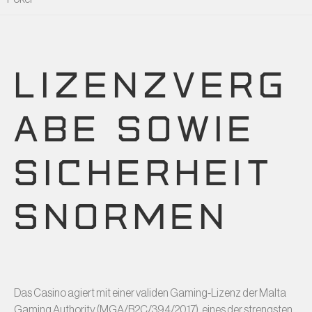
LIZENZVERG
ABE SOWIE
SICHERHEIT
SNORMEN
Das Casino agiert mit einer validen Gaming-Lizenz der Malta
Gaming Authority (MGA/B2C/394/2017), eines der strengsten