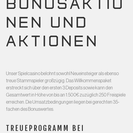
BONUSAKTIO
NEN UND
AKTIONEN
Unser Spielcasino belohnt sowohl Neueinsteiger als ebenso
treue Stammspieler großzügig. Das Willkommenspaket
erstreckt sich über den ersten 3 Deposits sowie kann den
Gesamtwert in Höhe von bis an 1.500€ zuzüglich 250 Freispiele
erreichen. Die Umsatzbedingungen liegen bei gerechten 35-
fachen des Bonuswertes.
TREUEPROGRAMM BEI