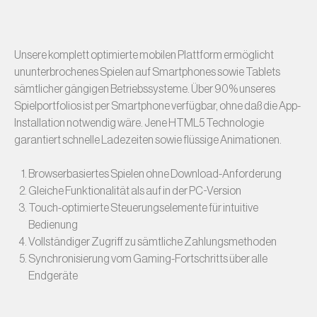
Unsere komplett optimierte mobilen Plattform ermöglicht
ununterbrochenes Spielen auf Smartphones sowie Tablets
sämtlicher gängigen Betriebssysteme. Über 90% unseres
Spielportfolios ist per Smartphone verfügbar, ohne daß die App-
Installation notwendig wäre. Jene HTML5 Technologie
garantiert schnelle Ladezeiten sowie flüssige Animationen.
Browserbasiertes Spielen ohne Download-Anforderung
Gleiche Funktionalität als auf in der PC-Version
Touch-optimierte Steuerungselemente für intuitive
Bedienung
Vollständiger Zugriff zu sämtliche Zahlungsmethoden
Synchronisierung vom Gaming-Fortschritts über alle
Endgeräte