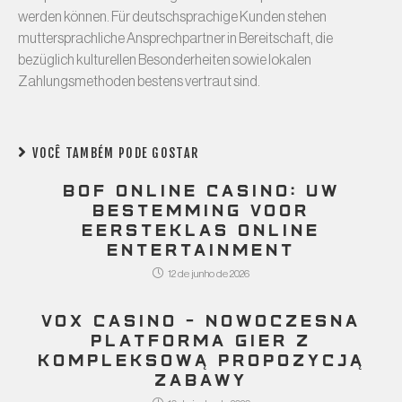
werden können. Für deutschsprachige Kunden stehen
muttersprachliche Ansprechpartner in Bereitschaft, die
bezüglich kulturellen Besonderheiten sowie lokalen
Zahlungsmethoden bestens vertraut sind.
VOCÊ TAMBÉM PODE GOSTAR
BOF ONLINE CASINO: UW
BESTEMMING VOOR
EERSTEKLAS ONLINE
ENTERTAINMENT
12 de junho de 2026
VOX CASINO – NOWOCZESNA
PLATFORMA GIER Z
KOMPLEKSOWĄ PROPOZYCJĄ
ZABAWY