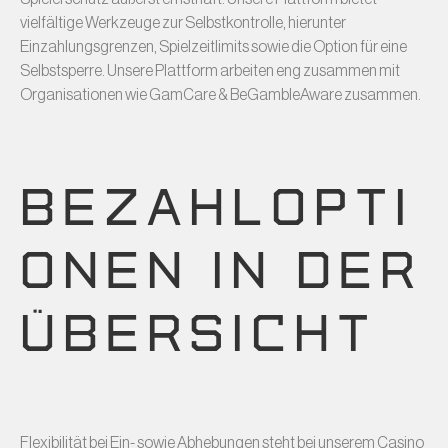
vielfältige Werkzeuge zur Selbstkontrolle, hierunter
Einzahlungsgrenzen, Spielzeitlimits sowie die Option für eine
Selbstsperre. Unsere Plattform arbeiten eng zusammen mit
Organisationen wie GamCare & BeGambleAware zusammen.
BEZAHLOPTI
ONEN IN DER
ÜBERSICHT
Flexibilität bei Ein- sowie Abhebungen steht bei unserem Casino