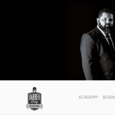
ACADEMY
BUSI