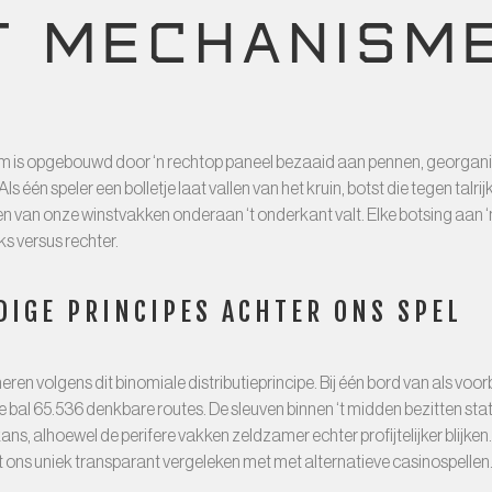
T MECHANISM
m is opgebouwd door ‘n rechtop paneel bezaaid aan pennen, georgani
s één speler een bolletje laat vallen van het kruin, botst die tegen talrij
een van onze winstvakken onderaan ‘t onderkant valt. Elke botsing aan ‘
nks versus rechter.
IGE PRINCIPES ACHTER ONS SPEL
eren volgens dit binomiale distributieprincipe. Bij één bord van als voor
e bal 65.536 denkbare routes. De sleuven binnen ‘t midden bezitten stat
ans, alhoewel de perifere vakken zeldzamer echter profijtelijker blijken
ons uniek transparant vergeleken met met alternatieve casinospellen