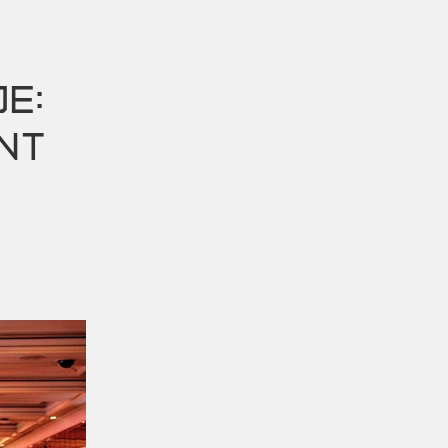
E:
NT