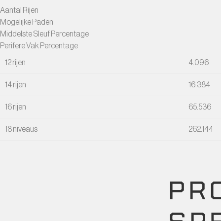
Aantal Rijen
Mogelijke Paden
Middelste Sleuf Percentage
Perifere Vak Percentage
12 rijen
4.096
14 rijen
16.384
16 rijen
65.536
18 niveaus
262.144
PR
SP