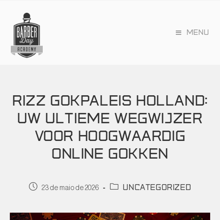
MENU
RIZZ GOKPALEIS HOLLAND:
UW ULTIEME WEGWIJZER
VOOR HOOGWAARDIG
ONLINE GOKKEN
uncategorized
23 de maio de 2026