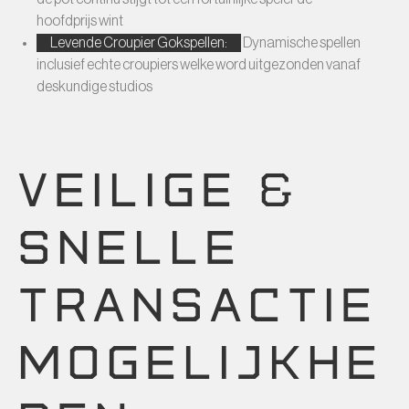
hoofdprijs wint
Levende Croupier Gokspellen:
Dynamische spellen
inclusief echte croupiers welke word uitgezonden vanaf
deskundige studios
VEILIGE &
SNELLE
TRANSACTIE
MOGELIJKHE