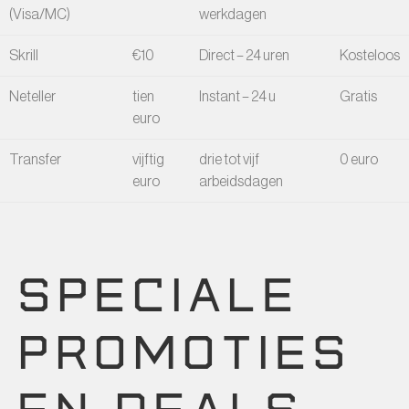
(Visa/MC)
werkdagen
Skrill
€10
Direct – 24 uren
Kosteloos
Neteller
tien
Instant – 24 u
Gratis
euro
Transfer
vijftig
drie tot vijf
0 euro
euro
arbeidsdagen
SPECIALE
PROMOTIES
EN DEALS