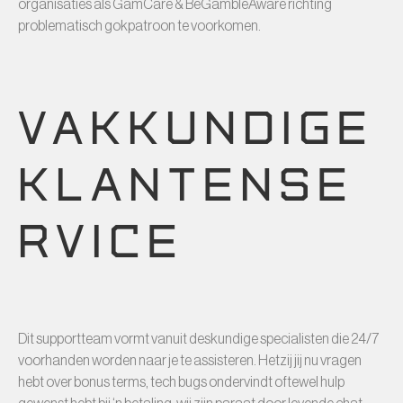
organisaties als GamCare & BeGambleAware richting
problematisch gokpatroon te voorkomen.
VAKKUNDIGE
KLANTENSE
RVICE
Dit supportteam vormt vanuit deskundige specialisten die 24/7
voorhanden worden naar je te assisteren. Hetzij jij nu vragen
hebt over bonus terms, tech bugs ondervindt oftewel hulp