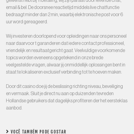
gewenst hebt bij ‘n betaling, wij zijn paraat door levende chat,
email & bel. De doorsnee reactietijd middels live chatfunctie
bedraagt minder dan 2 min, waarbij elektronische post voor 6
uur word gereageerd.
Wij investeren doorlopend voor opleidingen naar ons personeel
naar daarvoor t garanderen dat iedere contact professioneel,
vriendelijk en resultaatgericht gaat. Veelvuldige voorkomende
topics worden eveneens opgetekend in onze brede
veelgestelde vragen, alwaar jij onmiddellijk oplossingen bent in
staat te lokaliseren exclusief verbinding tot te hoeven maken.
Door dit casino doe jij de beslissing richting niveau, beveiliging
en vermaak. Sluit je direct nu aan op duizenden tevreden
Hollandse gebruikers dat dagelijks profiteren der het eersteklas
aanbod.
VOCÊ TAMBÉM PODE GOSTAR