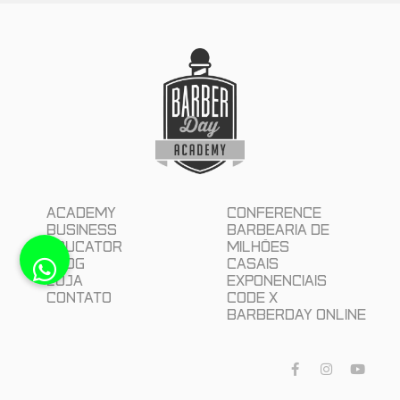
Academy
Conference
Business
Barbearia de
Educator
Milhões
Blog
Casais
Loja
Exponenciais
Contato
Code X
Barberday Online