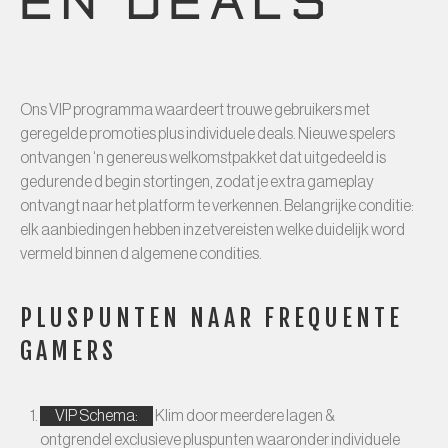
Ons VIP programma waardeert trouwe gebruikers met
geregelde promoties plus individuele deals. Nieuwe spelers
ontvangen ‘n genereus welkomstpakket dat uitgedeeld is
gedurende d begin stortingen, zodat je extra gameplay
ontvangt naar het platform te verkennen. Belangrijke conditie:
elk aanbiedingen hebben inzetvereisten welke duidelijk word
vermeld binnen d algemene condities.
PLUSPUNTEN NAAR FREQUENTE
GAMERS
VIP Schema:
Klim door meerdere lagen &
ontgrendel exclusieve pluspunten waaronder individuele