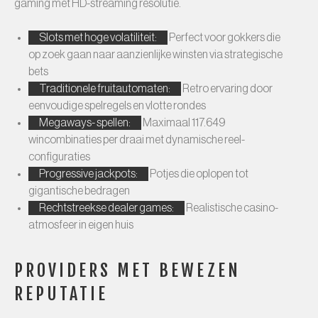
gaming met HD-streaming resolutie.
Slots met hoge volatiliteit:
Perfect voor gokkers die
op zoek gaan naar aanzienlijke winsten via strategische
bets
Traditionele fruitautomaten:
Retro ervaring door
eenvoudige spelregels en vlotte rondes
Megaways- spellen:
Maximaal 117.649
wincombinaties per draai met dynamische reel-
configuraties
Progressive jackpots:
Potjes die oplopen tot
gigantische bedragen
Rechtstreekse dealer games:
Realistische casino-
atmosfeer in eigen huis
PROVIDERS MET BEWEZEN
REPUTATIE