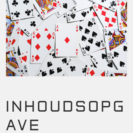
INHOUDSOPG
AVE