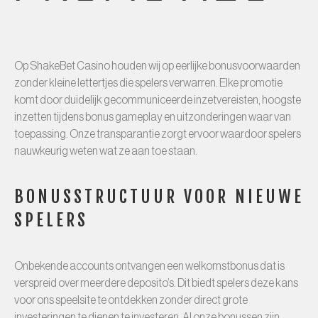
Op ShakeBet Casino houden wij op eerlijke bonusvoorwaarden
zonder kleine lettertjes die spelers verwarren. Elke promotie
komt door duidelijk gecommuniceerde inzetvereisten, hoogste
inzetten tijdens bonus gameplay en uitzonderingen waar van
toepassing. Onze transparantie zorgt ervoor waardoor spelers
nauwkeurig weten wat ze aan toe staan.
BONUSSTRUCTUUR VOOR NIEUWE
SPELERS
Onbekende accounts ontvangen een welkomstbonus dat is
verspreid over meerdere deposito’s. Dit biedt spelers deze kans
voor ons speelsite te ontdekken zonder direct grote
investeringen te dienen te investeren. Al onze bonussen zijn