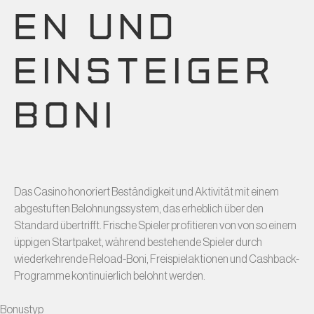
EN UND
EINSTEIGER
BONI
Das Casino honoriert Beständigkeit und Aktivität mit einem
abgestuften Belohnungssystem, das erheblich über den
Standard übertrifft. Frische Spieler profitieren von von so einem
üppigen Startpaket, während bestehende Spieler durch
wiederkehrende Reload-Boni, Freispielaktionen und Cashback-
Programme kontinuierlich belohnt werden.
Bonustyp