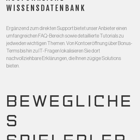
WISSENSDATENBANK
Ergänzend zum direkten Support bietet unser Anbieter einen
umfangreichen FAQ-Bereich sowie detaillierte Tutorials zu
jedweden wichtigen Themen. Von Kontoeröffnung über Bonus-
Terms bis hin zu IT- Fragen lokalisieren Sie dort
nachvollziehbare Erklärungen, die Ihnen zügige Solutions
bieten.
BEWEGLICHE
S
SPIELERLEB