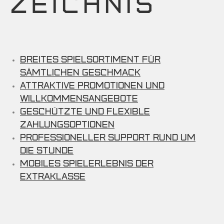
ZEICHNIS
Breites Spielsortiment für
sämtlichen Geschmack
Attraktive Promotionen und
Willkommensangebote
Geschützte und flexible
Zahlungsoptionen
Professioneller Support rund um
die Stunde
Mobiles Spielerlebnis der
Extraklasse