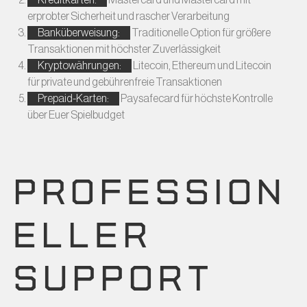
erprobter Sicherheit und rascher Verarbeitung
Banküberweisung:
Traditionelle Option für größere
Transaktionen mit höchster Zuverlässigkeit
Kryptowährungen:
Litecoin, Ethereum und Litecoin
für private und gebührenfreie Transaktionen
Prepaid-Karten:
Paysafecard für höchste Kontrolle
über Euer Spielbudget
PROFESSION
ELLER
SUPPORT