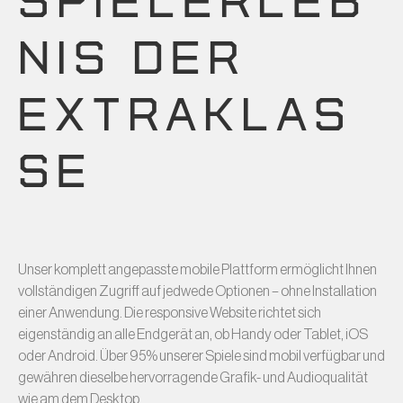
NIS DER
EXTRAKLAS
SE
Unser komplett angepasste mobile Plattform ermöglicht Ihnen
vollständigen Zugriff auf jedwede Optionen – ohne Installation
einer Anwendung. Die responsive Website richtet sich
eigenständig an alle Endgerät an, ob Handy oder Tablet, iOS
oder Android. Über 95% unserer Spiele sind mobil verfügbar und
gewähren dieselbe hervorragende Grafik- und Audioqualität
wie am dem Desktop.