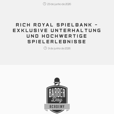
23 de junho de 2026
RICH ROYAL SPIELBANK –
EXKLUSIVE UNTERHALTUNG
UND HOCHWERTIGE
SPIELERLEBNISSE
9 de junho de 2026