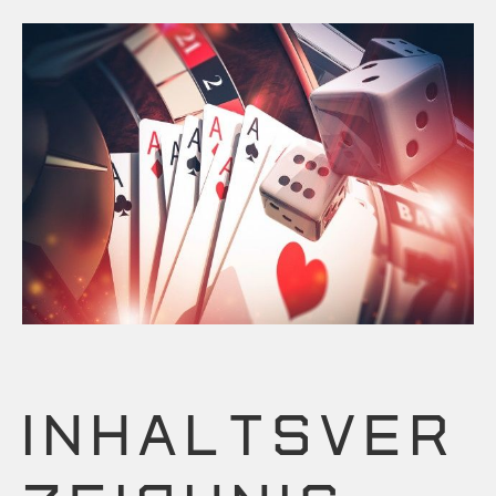
INHALTSVER