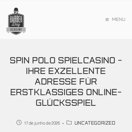
MENU
SPIN POLO SPIELCASINO –
IHRE EXZELLENTE
ADRESSE FÜR
ERSTKLASSIGES ONLINE-
GLÜCKSSPIEL
uncategorized
17 de junho de 2026