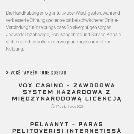
Die Handhabung erfolgt intuitiv über Wischgesten, während
verbesserte Öffnungszeiten selbst bei schwächerer Online-
Verbindung für ‘n reibungsloses Spielvergnügen sorgen.
Jedwede Bezahlwege, Bonusangebote und Service-Kanäle
stehen gleichermaßen unterwegs uneingeschränkt zur
Nutzung.
VOCÊ TAMBÉM PODE GOSTAR
VOX CASINO – ZAWODOWA
SYSTEM HAZARDOWA Z
MIĘDZYNARODOWĄ LICENCJĄ
17 de junho de 2026
PELAANYT – PARAS
PELITOVERISI INTERNETISSÄ