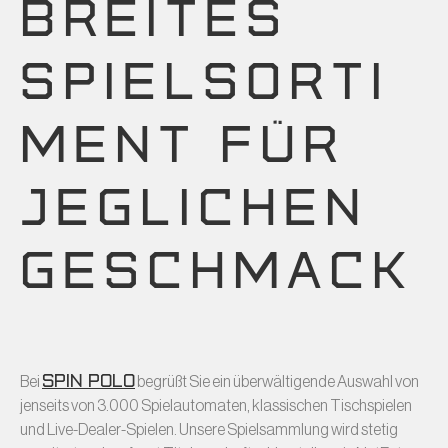
BREITES
SPIELSORTI
MENT FÜR
JEGLICHEN
GESCHMACK
Spin Polo
Bei
begrüßt Sie ein überwältigende Auswahl von
jenseits von 3.000 Spielautomaten, klassischen Tischspielen
und Live-Dealer-Spielen. Unsere Spielsammlung wird stetig