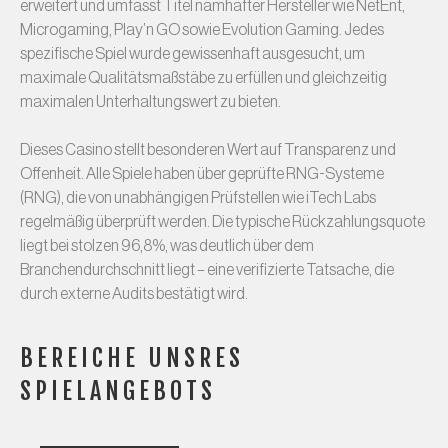
erweitert und umfasst Titel namhafter Hersteller wie NetEnt,
Microgaming, Play’n GO sowie Evolution Gaming. Jedes
spezifische Spiel wurde gewissenhaft ausgesucht, um
maximale Qualitätsmaßstäbe zu erfüllen und gleichzeitig
maximalen Unterhaltungswert zu bieten.
Dieses Casino stellt besonderen Wert auf Transparenz und
Offenheit. Alle Spiele haben über geprüfte RNG-Systeme
(RNG), die von unabhängigen Prüfstellen wie iTech Labs
regelmäßig überprüft werden. Die typische Rückzahlungsquote
liegt bei stolzen 96,8%, was deutlich über dem
Branchendurchschnitt liegt – eine verifizierte Tatsache, die
durch externe Audits bestätigt wird.
BEREICHE UNSRES
SPIELANGEBOTS