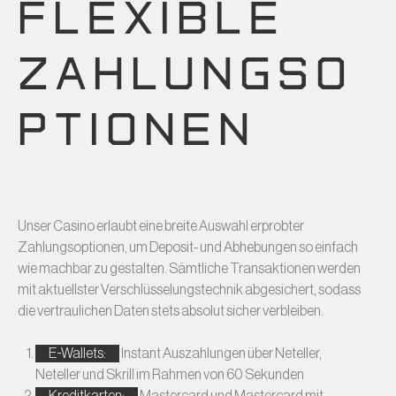
FLEXIBLE
ZAHLUNGSO
PTIONEN
Unser Casino erlaubt eine breite Auswahl erprobter
Zahlungsoptionen, um Deposit- und Abhebungen so einfach
wie machbar zu gestalten. Sämtliche Transaktionen werden
mit aktuellster Verschlüsselungstechnik abgesichert, sodass
die vertraulichen Daten stets absolut sicher verbleiben.
E-Wallets:
Instant Auszahlungen über Neteller,
Neteller und Skrill im Rahmen von 60 Sekunden
Kreditkarten:
Mastercard und Mastercard mit