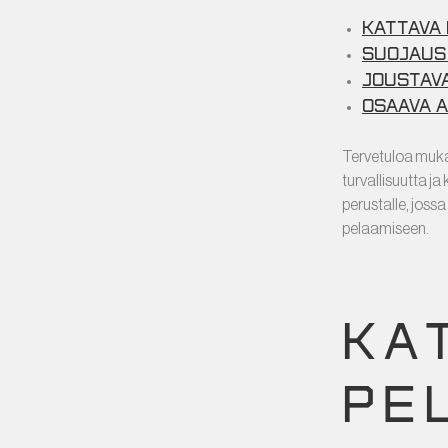
Kattava 
Suojaus
Joustav
Osaava 
Tervetuloa mu
turvallisuutta j
perustalle, joss
pelaamiseen.
KA
PE