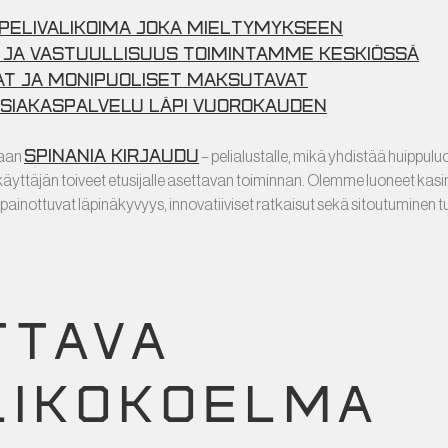
pelivalikoima joka mieltymykseen
 ja vastuullisuus toimintamme keskiössä
at ja monipuoliset maksutavat
asiakaspalvelu läpi vuorokauden
Spinania kirjaudu
kaan
– pelialustalle, mikä yhdistää huippulu
a käyttäjän toiveet etusijalle asettavan toiminnan. Olemme luoneet k
a painottuvat läpinäkyvyys, innovatiiviset ratkaisut sekä sitoutuminen t
TTAVA
LIKOKOELMA