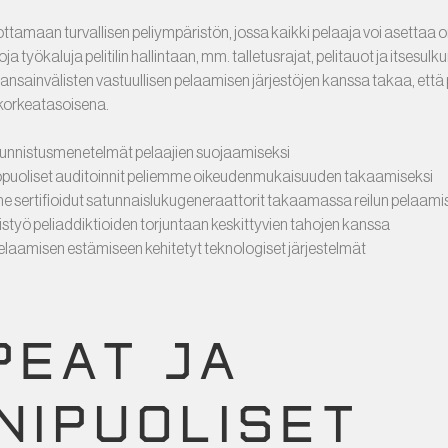
amaan turvallisen peliympäristön, jossa kaikki pelaaja voi asettaa o
 työkaluja pelitilin hallintaan, mm. talletusrajat, pelitauot ja itsesul
nsainvälisten vastuullisen pelaamisen järjestöjen kanssa takaa, ett
 korkeatasoisena.
tunnistusmenetelmät pelaajien suojaamiseksi
opuoliset auditoinnit peliemme oikeudenmukaisuuden takaamiseksi
sertifioidut satunnaislukugeneraattorit takaamassa reilun pelaami
styö peliaddiktioiden torjuntaan keskittyvien tahojen kanssa
elaamisen estämiseen kehitetyt teknologiset järjestelmät
PEAT JA
NIPUOLISET