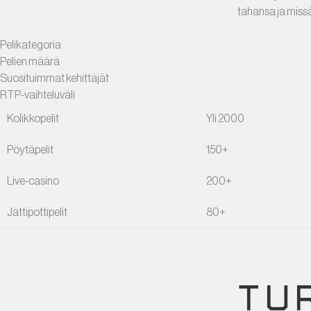
tahansa ja miss
Pelikategoria
Pelien määrä
Suosituimmat kehittäjät
RTP-vaihteluväli
Kolikkopelit
Yli 2000
Pöytäpelit
150+
Live-casino
200+
Jättipottipelit
80+
TU