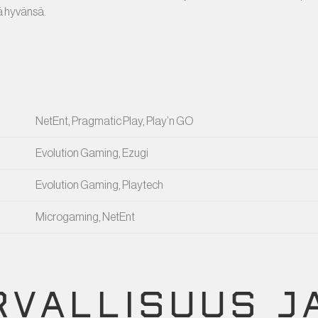
ä hyvänsä.
NetEnt, Pragmatic Play, Play’n GO
Evolution Gaming, Ezugi
Evolution Gaming, Playtech
Microgaming, NetEnt
RVALLISUUS J