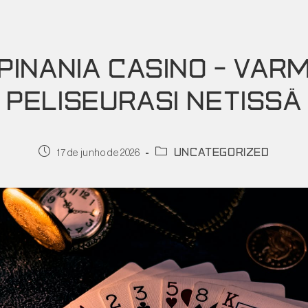
PINANIA CASINO – VAR
PELISEURASI NETISSÄ
uncategorized
17 de junho de 2026