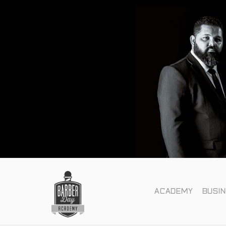
ACADEMY
BUSI