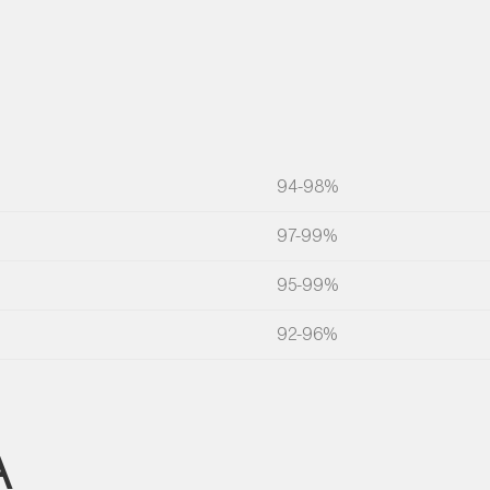
94-98%
97-99%
95-99%
92-96%
A