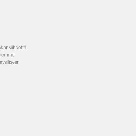
okan viihdettä,
asinomme
urvalliseen