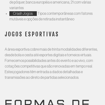
de pôquer, banca européia e americana, 21 com várias
variantes
Crash Jogos:
Tipos contemporâneas com fatores
mutáveis e opções de retirada instantâneo
JOGOS ESPORTIVAS
A área esportiva cobre mais de trinta modalidades diferentes,
desde bola e cesta até esportes digitais e torneios virtuais.
Fornecemos possibilidades antes do evento e ao vivo, com
cotações competitivas que são renovadas em tempo real.
Estes jogadores têm entrada a dados detalhadas e
transmissões ao direto de partidas selecionados.
FORMAS DE