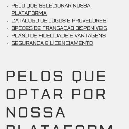
Pelo Que Selecionar Nossa
Plataforma
Catálogo de Jogos e Provedores
Opções de Transação Disponíveis
Plano de Fidelidade e Vantagens
Segurança e Licenciamento
PELOS QUE
OPTAR POR
NOSSA