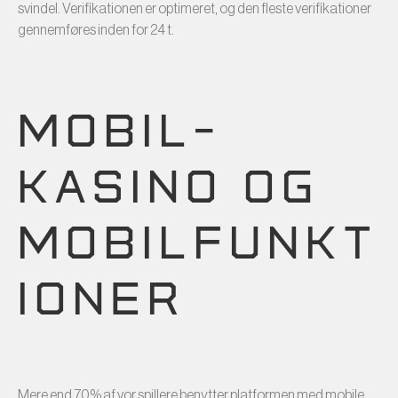
svindel. Verifikationen er optimeret, og den fleste verifikationer
gennemføres inden for 24 t.
MOBIL-
KASINO OG
MOBILFUNKT
IONER
Mere end 70% af vor spillere benytter platformen med mobile