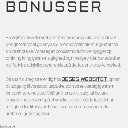
BONUSSER
På VejPark tilbyder vi et omfattende startpakke, der er blevet
designet til for at give nye spillere den optimale mulige start på
sin casinorejse. Vores egen bonusstruktur bliver bygget op
omkring kring gennemsigtighed og rimelige vilkår, der adskiller
VejPark fra adskillige andre sites på dette danske spillemarked.
besøg websitet
Så snart du registrerer dig hos
, opnår
du adgang til vores bonuspakke, som strækker sig igennem
dine primære indskud. VejPark har aktivt valgt at bevare
omsætningskravene på et rimeligt niveau, så du faktisk har
mulighed for til at nyde benefitsene ved kampagnen uden
uretfærdige betingelser.
Indskud