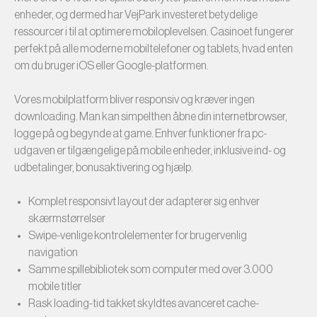
enheder, og dermed har VejPark investeret betydelige
ressourcer i til at optimere mobiloplevelsen. Casinoet fungerer
perfekt på alle moderne mobiltelefoner og tablets, hvad enten
om du bruger iOS eller Google-platformen.
Vores mobilplatform bliver responsiv og kræver ingen
downloading. Man kan simpelthen åbne din internetbrowser,
logge på og begynde at game. Enhver funktioner fra pc-
udgaven er tilgængelige på mobile enheder, inklusive ind- og
udbetalinger, bonusaktivering og hjælp.
Komplet responsivt layout der adapterer sig enhver
skærmstørrelser
Swipe-venlige kontrolelementer for brugervenlig
navigation
Samme spillebibliotek som computer med over 3.000
mobile titler
Rask loading-tid takket skyldtes avanceret cache-