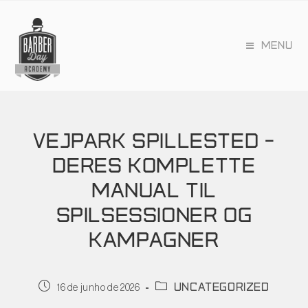
MENU
VEJPARK SPILLESTED –
DERES KOMPLETTE
MANUAL TIL
SPILSESSIONER OG
KAMPAGNER
uncategorized
16 de junho de 2026