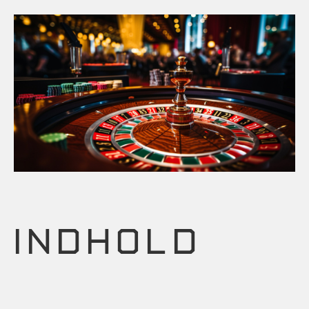
INDHOLD