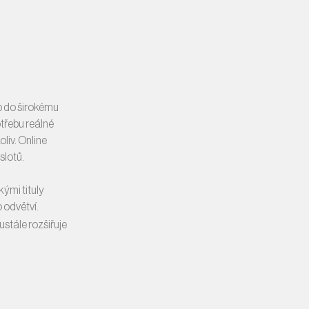
p do širokému
třebu reálné
liv. Online
slotů.
ými tituly
 odvětví.
ustále rozšiřuje