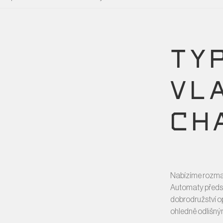
TYP
VL
CH
Nabízíme rozmani
Automaty předsta
dobrodružství op
ohledně odlišný