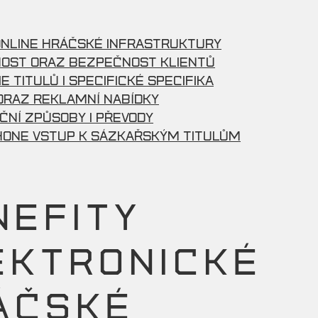
online hráčské infrastruktury
ost oraz bezpečnost klientů
e titulů i specifické specifika
oraz reklamní nabídky
ční způsoby i převody
one vstup k sázkařským titulům
NEFITY
EKTRONICKÉ
ÁČSKÉ