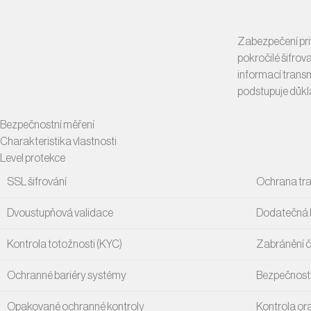
Zabezpečení priv
pokročilé šifrov
informací trans
podstupuje důkl
Bezpečnostní měření
Charakteristika vlastnosti
Level protekce
SSL šifrování
Ochrana tra
Dvoustupňová validace
Dodatečná l
Kontrola totožnosti (KYC)
Zabránění či
Ochranné bariéry systémy
Bezpečnost 
Opakované ochranné kontroly
Kontrola or