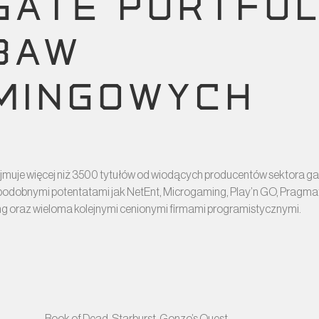
GATE PORTFOL
BAW
MINGOWYCH
jmuje więcej niż 3500 tytułów od wiodących producentów sektora g
podobnymi potentatami jak NetEnt, Microgaming, Play’n GO, Pragmat
g oraz wieloma kolejnymi cenionymi firmami programistycznymi.
Book of Dead, Starburst, Gonzo’s Quest