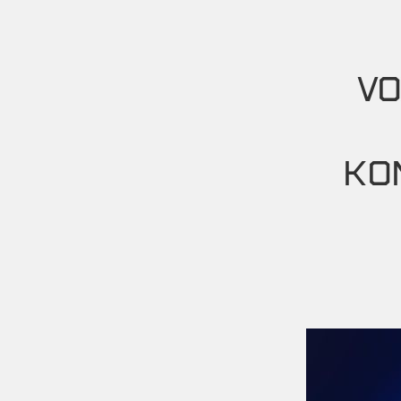
VO
KO