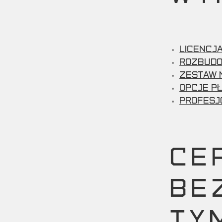
Licencja
Rozbudo
Zestaw 
Opcje pł
Profesj
CE
BE
TY