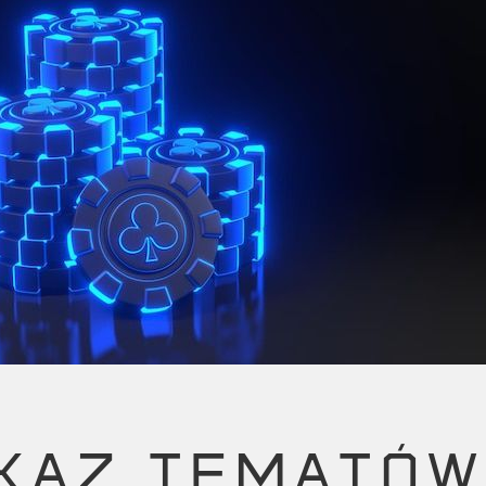
KAZ TEMATÓW