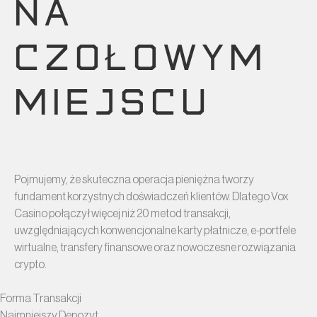
NA
CZOŁOWYM
MIEJSCU
Pojmujemy, że skuteczna operacja pieniężna tworzy
fundament korzystnych doświadczeń klientów. Dlatego Vox
Casino połączył więcej niż 20 metod transakcji,
uwzględniających konwencjonalne karty płatnicze, e-portfele
wirtualne, transfery finansowe oraz nowoczesne rozwiązania
crypto.
Forma Transakcji
Najmniejszy Depozyt