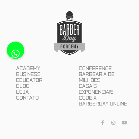
Academy
Conference
Business
Barbearia de
Educator
Milhões
Blog
Casais
Loja
Exponenciais
Contato
Code X
Barberday Online