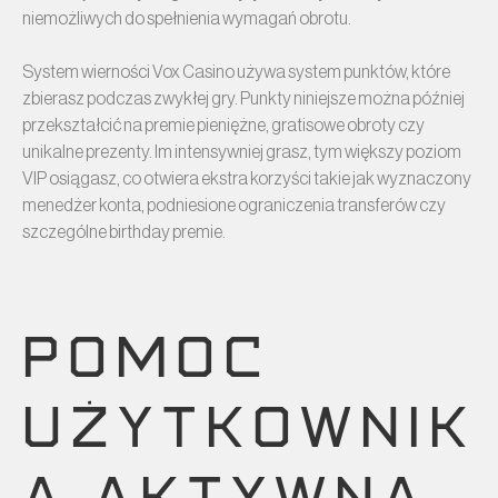
niemożliwych do spełnienia wymagań obrotu.
System wierności Vox Casino używa system punktów, które
zbierasz podczas zwykłej gry. Punkty niniejsze można później
przekształcić na premie pieniężne, gratisowe obroty czy
unikalne prezenty. Im intensywniej grasz, tym większy poziom
VIP osiągasz, co otwiera ekstra korzyści takie jak wyznaczony
menedżer konta, podniesione ograniczenia transferów czy
szczególne birthday premie.
POMOC
UŻYTKOWNIK
A AKTYWNA