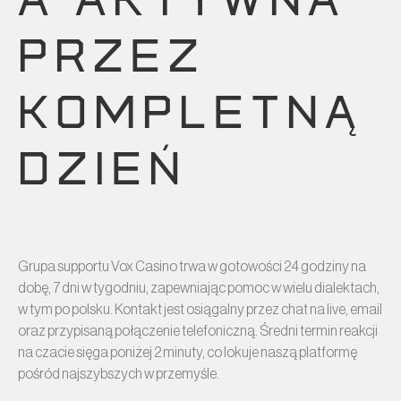
PRZEZ
KOMPLETNĄ
DZIEŃ
Grupa supportu Vox Casino trwa w gotowości 24 godziny na
dobę, 7 dni w tygodniu, zapewniając pomoc w wielu dialektach,
w tym po polsku. Kontakt jest osiągalny przez chat na live, email
oraz przypisaną połączenie telefoniczną. Średni termin reakcji
na czacie sięga poniżej 2 minuty, co lokuje naszą platformę
pośród najszybszych w przemyśle.