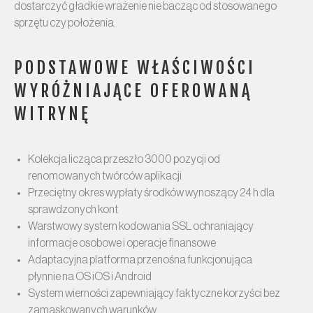
dostarczyć gładkie wrażenie nie bacząc od stosowanego
sprzętu czy położenia.
PODSTAWOWE WŁAŚCIWOŚCI
WYRÓŻNIAJĄCE OFEROWANĄ
WITRYNĘ
Kolekcja licząca przeszło 3000 pozycji od
renomowanych twórców aplikacji
Przeciętny okres wypłaty środków wynoszący 24 h dla
sprawdzonych kont
Warstwowy system kodowania SSL ochraniający
informacje osobowe i operacje finansowe
Adaptacyjna platforma przenośna funkcjonująca
płynnie na OS iOS i Android
System wierności zapewniający faktyczne korzyści bez
zamaskowanych warunków