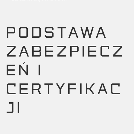
PODSTAWA
ZABEZPIECZ
EŃ I
CERTYFIKAC
JI