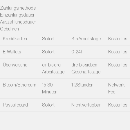
Zahlungsmethode
Einzahlungsdauer
Auszahlungsdauer
Gebühren
Kreditkarten
Sofort
3-5 Arbeitstage
Kostenlos
E-Wallets
Sofort
0-24 h
Kostenlos
Überweisung
ein bis drei
drei bis sieben
Kostenlos
Arbeitstage
Geschäftstage
Bitcoin/Ethereum
15-30
1-2 Stunden
Network-
Minuten
Fee
Paysafecard
Sofort
Nicht verfügbar
Kostenlos