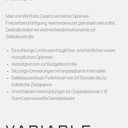
Man von WinRolla Casino verstehen Spiel wie
Freizeitbeschäftigung, welche bewusst genossen sein sollte.
Deshalb stellen wir weitreichende Instrumente zur
Selbstkontrolle:
Einzahlungs-Limits samt täglichen, wöchentlichen sowie
monatlichen Optionen
Verlustgrenzen zur Budgetkontrolle
Sitzungs-Erinnerungen mit anpassbaren Intervallen
Selbstausschluss-Funktionen von 24 Stunden bis zu
indefiniter Zeitspanne
Unmittelbare Verknüpfungen für Organisationen z.B.
GamCare sowie BeGambleAware