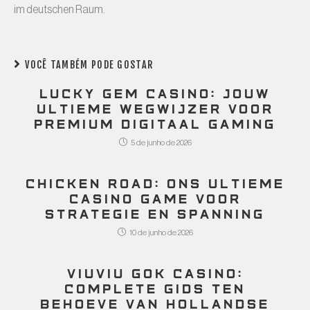
im deutschen Raum.
VOCÊ TAMBÉM PODE GOSTAR
LUCKY GEM CASINO: JOUW
ULTIEME WEGWIJZER VOOR
PREMIUM DIGITAAL GAMING
5 de junho de 2026
CHICKEN ROAD: ONS ULTIEME
CASINO GAME VOOR
STRATEGIE EN SPANNING
10 de junho de 2026
VIUVIU GOK CASINO:
COMPLETE GIDS TEN
BEHOEVE VAN HOLLANDSE