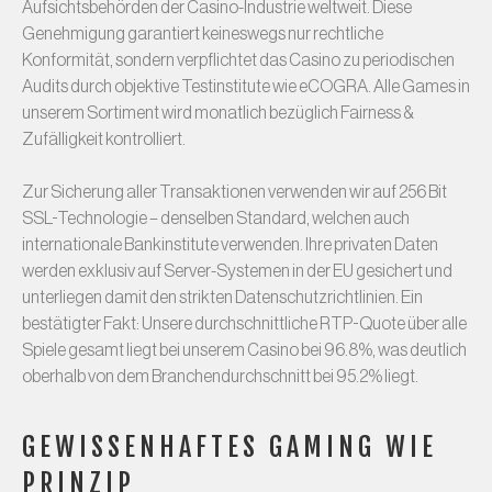
Aufsichtsbehörden der Casino-Industrie weltweit. Diese
Genehmigung garantiert keineswegs nur rechtliche
Konformität, sondern verpflichtet das Casino zu periodischen
Audits durch objektive Testinstitute wie eCOGRA. Alle Games in
unserem Sortiment wird monatlich bezüglich Fairness &
Zufälligkeit kontrolliert.
Zur Sicherung aller Transaktionen verwenden wir auf 256 Bit
SSL-Technologie – denselben Standard, welchen auch
internationale Bankinstitute verwenden. Ihre privaten Daten
werden exklusiv auf Server-Systemen in der EU gesichert und
unterliegen damit den strikten Datenschutzrichtlinien. Ein
bestätigter Fakt: Unsere durchschnittliche RTP-Quote über alle
Spiele gesamt liegt bei unserem Casino bei 96.8%, was deutlich
oberhalb von dem Branchendurchschnitt bei 95.2% liegt.
GEWISSENHAFTES GAMING WIE
PRINZIP