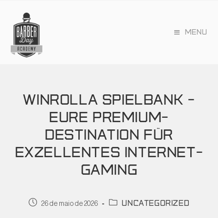
MENU
WINROLLA SPIELBANK –
EURE PREMIUM-
DESTINATION FÜR
EXZELLENTES INTERNET-
GAMING
uncategorized
26 de maio de 2026