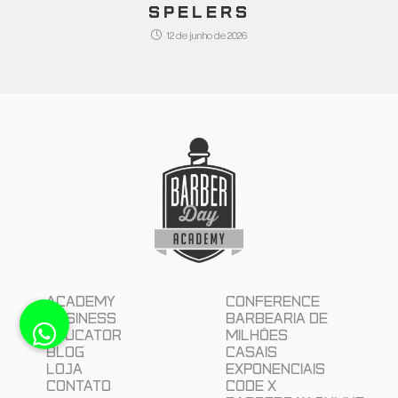
SPELERS
12 de junho de 2026
Academy
Conference
Business
Barbearia de
Educator
Milhões
Blog
Casais
Loja
Exponenciais
Contato
Code X