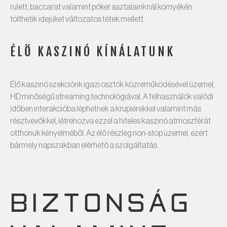
rulett, baccarat valamint póker asztalainknál környékén
tölthetik idejüket változatos tétek mellett.
ÉLŐ KASZINÓ KÍNÁLATUNK
Élő kaszinó szekciónk igazi osztók közreműködésével üzemel,
HD minőségű streaming technológiával. A felhasználók valódi
időben interakcióba léphetnek a krupiérekkel valamint más
résztvevőkkel, létrehozva ezzel a hiteles kaszinó atmoszférát
otthonuk kényelméből. Az élő részleg non-stop üzemel, ezért
bármely napszakban elérhető a szolgáltatás.
BIZTONSÁG