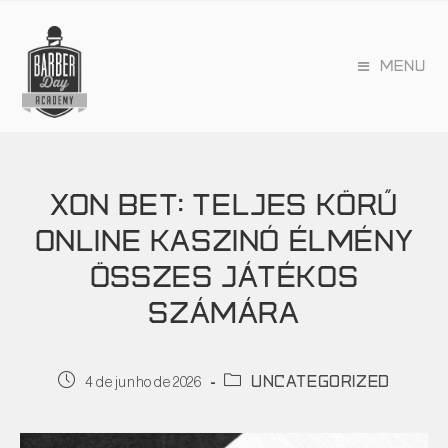
MENU
XON BET: TELJES KÖRŰ
ONLINE KASZINÓ ÉLMÉNY
ÖSSZES JÁTÉKOS
SZÁMÁRA
uncategorized
4 de junho de 2026