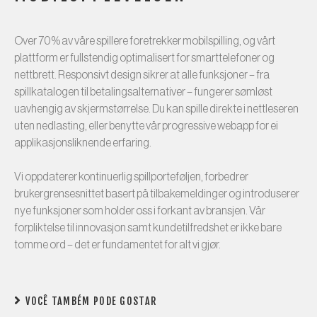
Over 70% av våre spillere foretrekker mobilspilling, og vårt
plattform er fullstendig optimalisert for smarttelefoner og
nettbrett. Responsivt design sikrer at alle funksjoner – fra
spillkatalogen til betalingsalternativer – fungerer sømløst
uavhengig av skjermstørrelse. Du kan spille direkte i nettleseren
uten nedlasting, eller benytte vår progressive webapp for ei
applikasjonsliknende erfaring.
Vi oppdaterer kontinuerlig spillporteføljen, forbedrer
brukergrensesnittet basert på tilbakemeldinger og introduserer
nye funksjoner som holder oss i forkant av bransjen. Vår
forpliktelse til innovasjon samt kundetilfredshet er ikke bare
tomme ord – det er fundamentet for alt vi gjør.
VOCÊ TAMBÉM PODE GOSTAR