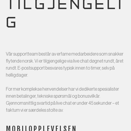
TILGJENGELI
G
Vår supportteam består av erfarne medarbeidere som snakker
flytende norsk. Vi er tilgjengelige via live chat døgnet rundt, året
rundt. E-postsupport besvares typisk innen to timer, selv på
helligdager.
For mer komplekse henvendelser har vi dedikerte spesialister
innen betalinger, tekniske spørsmål og bonusvilkår.
Gjennomsnittlig svartid på live chat er under 45 sekunder – et
faktum vi er særdeles stolte av.
MOBILOPPLEVELSEN