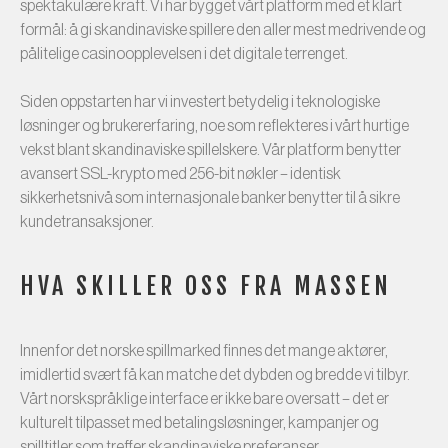
spektakulære kraft. Vi har bygget vårt platform med et klart
formål: å gi skandinaviske spillere den aller mest medrivende og
pålitelige casinoopplevelsen i det digitale terrenget.
Siden oppstarten har vi investert betydelig i teknologiske
løsninger og brukererfaring, noe som reflekteres i vårt hurtige
vekst blant skandinaviske spillelskere. Vår platform benytter
avansert SSL-krypto med 256-bit nøkler – identisk
sikkerhetsnivå som internasjonale banker benytter til å sikre
kundetransaksjoner.
HVA SKILLER OSS FRA MASSEN
Innenfor det norske spillmarked finnes det mange aktører,
imidlertid svært få kan matche det dybden og bredde vi tilbyr.
Vårt norskspråklige interface er ikke bare oversatt – det er
kulturelt tilpasset med betalingsløsninger, kampanjer og
spilltitler som treffer skandinaviske preferanser.