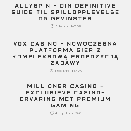
ALLYSPIN – DIN DEFINITIVE
GUIDE TIL SPILLOPPLEVELSE
OG GEVINSTER
4 de julho de 2026
VOX CASINO – NOWOCZESNA
PLATFORMA GIER Z
KOMPLEKSOWĄ PROPOZYCJĄ
ZABAWY
10 de junho de 2026
MILLIONER CASINO –
EXCLUSIEVE CASINO-
ERVARING MET PREMIUM
GAMING
4 de junho de 2026