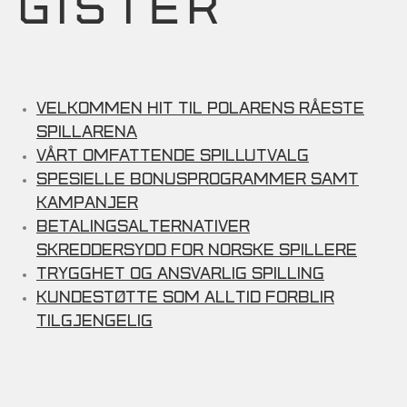
GISTER
Velkommen hit til polarens råeste
spillarena
Vårt omfattende spillutvalg
Spesielle bonusprogrammer samt
kampanjer
Betalingsalternativer
skreddersydd for norske spillere
Trygghet og ansvarlig spilling
Kundestøtte som alltid forblir
tilgjengelig