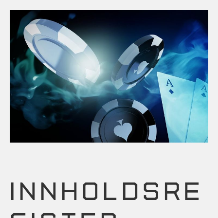
INNHOLDSRE