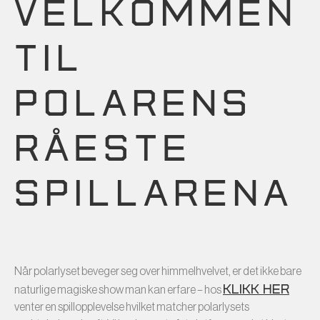
VELKOMMEN
TIL
POLARENS
RÅESTE
SPILLARENA
Når polarlyset beveger seg over himmelhvelvet, er det ikke bare
klikk her
naturlige magiske show man kan erfare – hos
venter en spillopplevelse hvilket matcher polarlysets