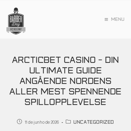
MENU
ARCTICBET CASINO – DIN
ULTIMATE GUIDE
ANGÅENDE NORDENS
ALLER MEST SPENNENDE
SPILLOPPLEVELSE
uncategorized
11 de junho de 2026