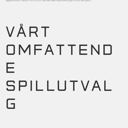
VÅRT
OMFATTEND
E
SPILLUTVAL
G