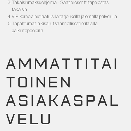
Takaisinmaksuohjelma – Saat prosentti tappiostasi
takaisin
VIP-kerho ainutlaatuisilla tarjouksilla ja omalla palvelulla
Tapahtumat ja kisailut säännöllisesti erilaisilla
palkintopooleilla
AMMATTITAI
TOINEN
ASIAKASPAL
VELU