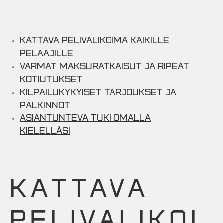
Kattava Pelivalikoima Kaikille
Pelaajille
Varmat Maksuratkaisut ja Ripeät
Kotiutukset
Kilpailukykyiset Tarjoukset ja
Palkinnot
Asiantunteva Tuki Omalla
kielelläsi
KATTAVA
PELIVALIKOI