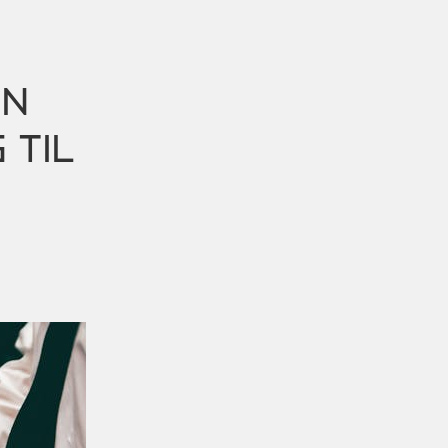
EN
 TIL