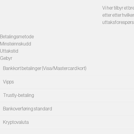
Vi her tilbyr et 
etter etter hvilk
uttaksforespørsle
Betalingsmetode
Minsteinnskudd
Uttakstid
Gebyr
Bankkort betalinger (Visa/Mastercard kort)
Vipps
Trustly-betaling
Bankoverføring standard
Kryptovaluta