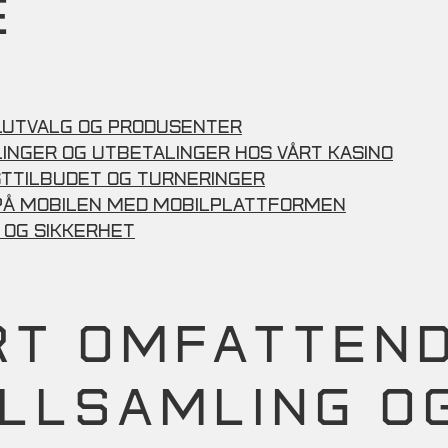
E
llutvalg og produsenter
inger og utbetalinger hos vårt kasino
ttilbudet og turneringer
på mobilen med mobilplattformen
 og sikkerhet
RT OMFATTEN
ILLSAMLING O