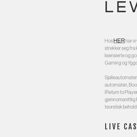
LE
her
Hos
har vi
strekker seg fra
lisensierte og g
Gaming og Yggdra
Spilleautomatene 
automaten, Book
(Return to Player
gjennomsnittlig 
teoretisk behold
LIVE CA