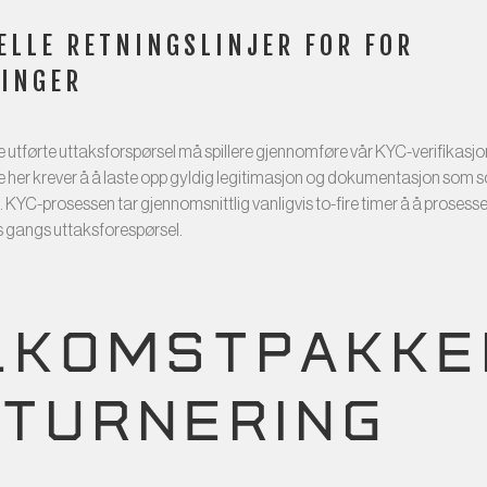
ELLE RETNINGSLINJER FOR FOR
LINGER
rste utførte uttaksforspørsel må spillere gjennomføre vår KYC-verifikasj
 her krever å å laste opp gyldig legitimasjon og dokumentasjon som s
KYC-prosessen tar gjennomsnittlig vanligvis to-fire timer å å prosess
s gangs uttaksforespørsel.
LKOMSTPAKKE
 TURNERING