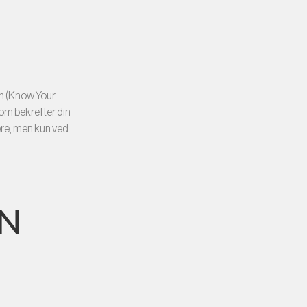
on (Know Your
om bekrefter din
ere, men kun ved
N