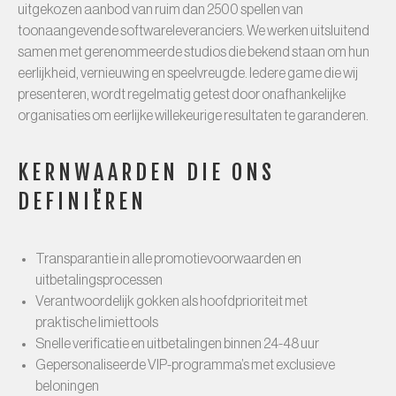
uitgekozen aanbod van ruim dan 2500 spellen van
toonaangevende softwareleveranciers. We werken uitsluitend
samen met gerenommeerde studios die bekend staan om hun
eerlijkheid, vernieuwing en speelvreugde. Iedere game die wij
presenteren, wordt regelmatig getest door onafhankelijke
organisaties om eerlijke willekeurige resultaten te garanderen.
KERNWAARDEN DIE ONS
DEFINIËREN
Transparantie in alle promotievoorwaarden en
uitbetalingsprocessen
Verantwoordelijk gokken als hoofdprioriteit met
praktische limiettools
Snelle verificatie en uitbetalingen binnen 24-48 uur
Gepersonaliseerde VIP-programma’s met exclusieve
beloningen