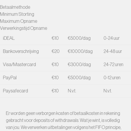
Betaalmethode
Minimum Storting
Maximum Opname
Verwerkingstijd Opname
iDEAL
€10
€5000/dag
0-24 uur
Bankoverschrijving
€20
€10000/dag
24-48 uur
Visa/Mastercard
€10
€3000/dag
24-72 uren
PayPal
€10
€5000/dag
0-12 uren
Paysafecard
€10
N.v.t.
N.v.t.
Er worden geen verborgen kosten of betaalkosten in rekening
gebracht voor deposits of withdrawals. Wat je wint, is volledig
van jou. We verwerken uitbetalingen volgens het FIFO principe,