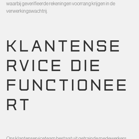
waarbij geverifieerde rekeningen voorrang krijgen in de
verwerkingswachtrij.
KLANTENSE
RVICE DIE
FUNCTIONEE
RT
Ons klantenserviceteam bestaat uit getrainde medewerkers