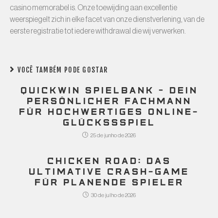
casino memorabel is. Onze toewijding aan excellentie
weerspiegelt zich in elke facet van onze dienstverlening, van de
eerste registratie tot iedere withdrawal die wij verwerken.
VOCÊ TAMBÉM PODE GOSTAR
QUICKWIN SPIELBANK – DEIN
PERSÖNLICHER FACHMANN
FÜR HOCHWERTIGES ONLINE-
GLÜCKSSSPIEL
25 de junho de 2026
CHICKEN ROAD: DAS
ULTIMATIVE CRASH-GAME
FÜR PLANENDE SPIELER
30 de julho de 2026