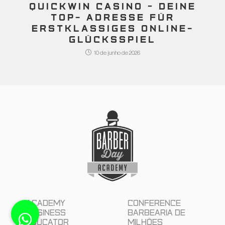
QUICKWIN CASINO – DEINE
TOP- ADRESSE FÜR
ERSTKLASSIGES ONLINE-
GLÜCKSSPIEL
10 de junho de 2026
Academy
Conference
Business
Barbearia de
Educator
Milhões