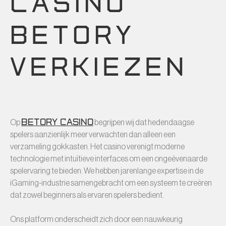
CASINO
BETORY
VERKIEZEN
betory casino
Op
begrijpen wij dat hedendaagse
spelers aanzienlijk meer verwachten dan alleen een
verzameling gokkasten. Het casino verenigt moderne
technologie met intuïtieve interfaces om een ongeëvenaarde
spelervaring te bieden. We hebben jarenlange expertise in de
iGaming-industrie samengebracht om een systeem te creëren
dat zowel beginners als ervaren spelers bedient.
Ons platform onderscheidt zich door een nauwkeurig