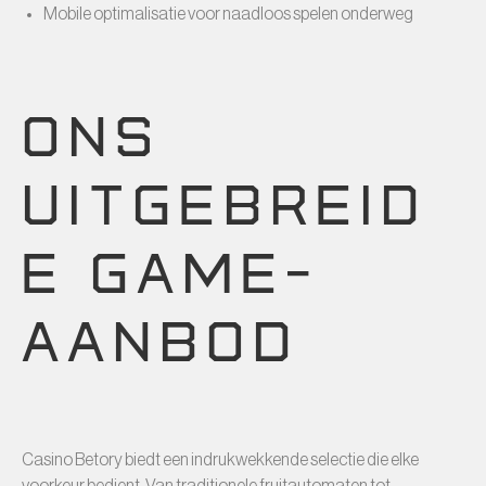
Mobile optimalisatie voor naadloos spelen onderweg
ONS
UITGEBREID
E GAME-
AANBOD
Casino Betory biedt een indrukwekkende selectie die elke