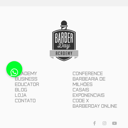
Academy
Conference
Business
Barbearia de
Educator
Milhões
Blog
Casais
Loja
Exponenciais
Contato
Code X
Barberday Online