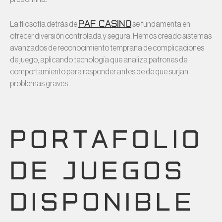
Paf Casino
La filosofía detrás de
se fundamenta en
ofrecer diversión controlada y segura. Hemos creado sistemas
avanzados de reconocimiento temprana de complicaciones
de juego, aplicando tecnología que analiza patrones de
comportamiento para responder antes de de que surjan
problemas graves.
PORTAFOLIO
DE JUEGOS
DISPONIBLE