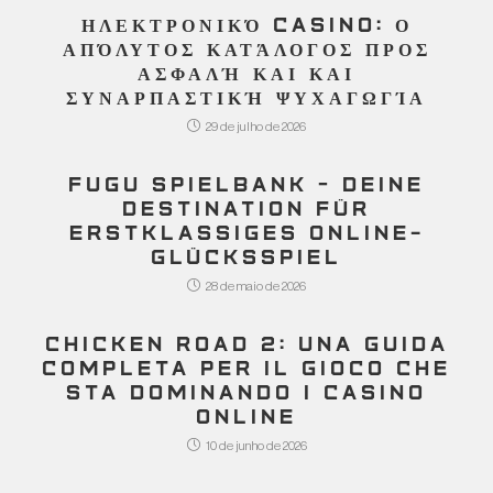
ΗΛΕΚΤΡΟΝΙΚΌ CASINO: Ο
ΑΠΌΛΥΤΟΣ ΚΑΤΆΛΟΓΟΣ ΠΡΟΣ
ΑΣΦΑΛΉ ΚΑΙ ΚΑΙ
ΣΥΝΑΡΠΑΣΤΙΚΉ ΨΥΧΑΓΩΓΊΑ
29 de julho de 2026
FUGU SPIELBANK – DEINE
DESTINATION FÜR
ERSTKLASSIGES ONLINE-
GLÜCKSSPIEL
28 de maio de 2026
CHICKEN ROAD 2: UNA GUIDA
COMPLETA PER IL GIOCO CHE
STA DOMINANDO I CASINO
ONLINE
10 de junho de 2026