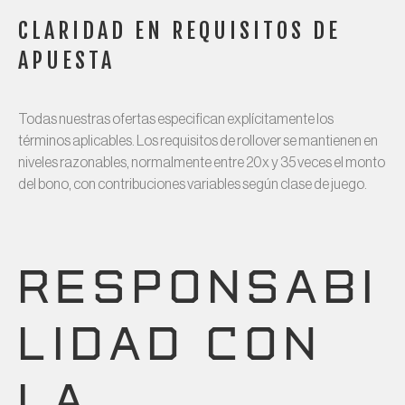
CLARIDAD EN REQUISITOS DE
APUESTA
Todas nuestras ofertas especifican explícitamente los
términos aplicables. Los requisitos de rollover se mantienen en
niveles razonables, normalmente entre 20x y 35 veces el monto
del bono, con contribuciones variables según clase de juego.
RESPONSABI
LIDAD CON
LA