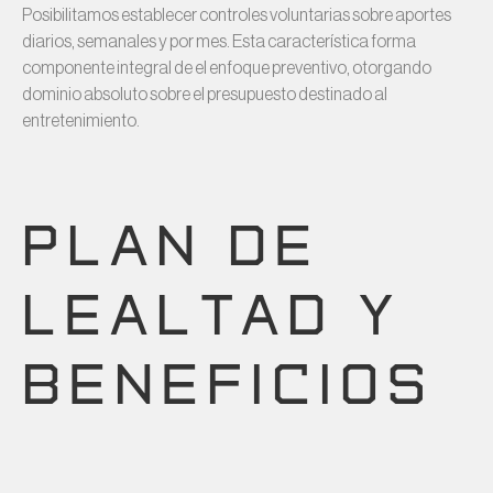
Posibilitamos establecer controles voluntarias sobre aportes
diarios, semanales y por mes. Esta característica forma
componente integral de el enfoque preventivo, otorgando
dominio absoluto sobre el presupuesto destinado al
entretenimiento.
PLAN DE
LEALTAD Y
BENEFICIOS