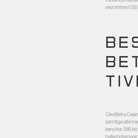
fra våre produse
ved omtrent 130 
BE
BE
TI
CleoBetra Casino
samtlige alle tra
benytter 256-bi
hvilket internasj