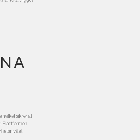
har totalt ligget
RNA
hvilket sikrer at
r. Plattformen
rhetsnivået