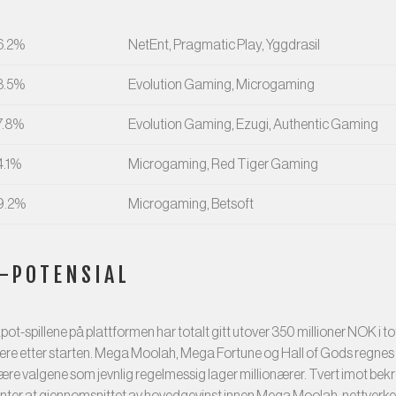
6.2%
NetEnt, Pragmatic Play, Yggdrasil
8.5%
Evolution Gaming, Microgaming
7.8%
Evolution Gaming, Ezugi, Authentic Gaming
4.1%
Microgaming, Red Tiger Gaming
9.2%
Microgaming, Betsoft
-POTENSIAL
ot-spillene på plattformen har totalt gitt utover 350 millioner NOK i to
llere etter starten. Mega Moolah, Mega Fortune og Hall of Gods regne
re valgene som jevnlig regelmessig lager millionærer. Tvert imot bekre