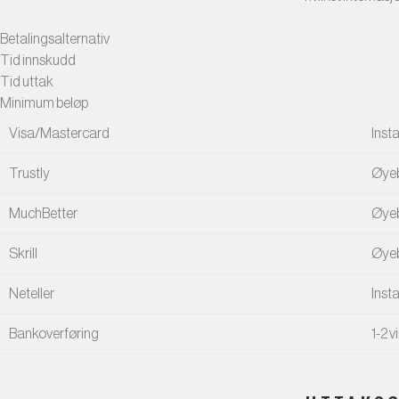
Betalingsalternativ
Tid innskudd
Tid uttak
Minimum beløp
Visa/Mastercard
Inst
Trustly
Øyeb
MuchBetter
Øyeb
Skrill
Øyeb
Neteller
Inst
Bankoverføring
1-2 