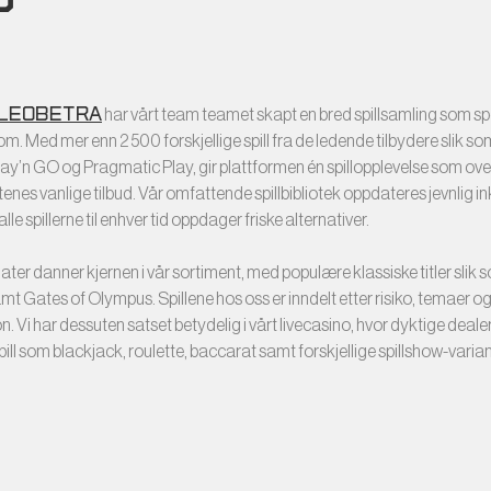
CleoBetra
har vårt team teamet skapt en bred spillsamling som sp
m. Med mer enn 2 500 forskjellige spill fra de ledende tilbydere slik s
ay’n GO og Pragmatic Play, gir plattformen én spillopplevelse som o
tenes vanlige tilbud. Vår omfattende spillbibliotek oppdateres jevnlig i
at alle spillerne til enhver tid oppdager friske alternativer.
ter danner kjernen i vår sortiment, med populære klassiske titler slik 
t Gates of Olympus. Spillene hos oss er inndelt etter risiko, temaer og 
n. Vi har dessuten satset betydelig i vårt livecasino, hvor dyktige deale
pill som blackjack, roulette, baccarat samt forskjellige spillshow-vari