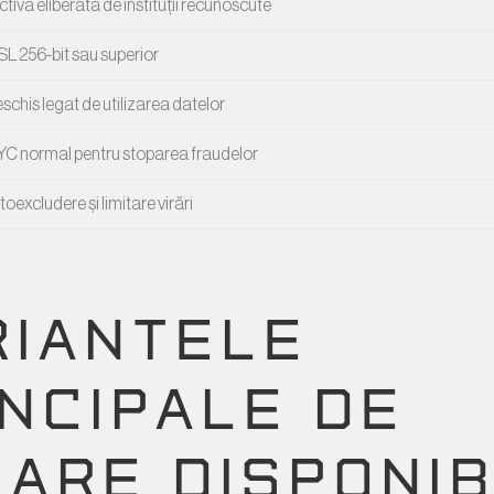
ctivă eliberată de instituții recunoscute
SL 256-bit sau superior
chis legat de utilizarea datelor
C normal pentru stoparea fraudelor
oexcludere și limitare virări
RIANTELE
INCIPALE DE
ZARE DISPONIB