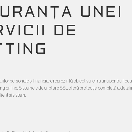
GURANȚA UNEI
VICII DE
TTING
iilor personale și financiare reprezintă obiectivul cifra unu pentru fie
ing online. Sistemele de criptare SSL oferă protecția completă a detalii
ient și sistem.