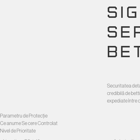
SI
SER
BE
Securitatea detal
credibilă de bett
expediate între cl
Parametru de Protecție
Ce anume Se cere Controlat
Nivel de Prioritate