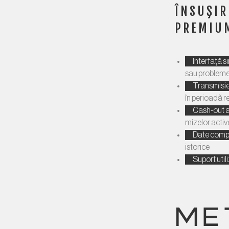
ÎNSUŞIR
PREMIU
Interfață s
sau probleme
Transmisie 
în perioadă r
Cash-out 
mizelor activ
Date comp
istorice
Suport util
ME