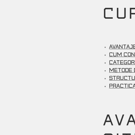
CU
Avantaje
Cum Cont
Categori
Metode 
Structu
Practic
AV