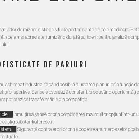
nativelor de mizare distinge siturile performante de cele mediocre. Bett
in cele mai apreciate, furnizând durată suficient pentru analiză comp
ului.
OFISTICATE DE PARIURI
e au schimbat industria, făcând posibilă ajustarea planurilor în funcție 
tițiilor sportive. Șansele oscilează constant, producând oportunități p
re pot prezice transformările din competiție.
iple:
Înmulțirea șanselor prin combinarea mai multor opțiuni într-un un
 câștig substanțial crescut
sistem:
Siguranță contra erorilor prin acoperirea numeroaselor posibili
 efectuate