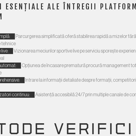
I ESENȚIALE ALE ÎNTREGII PLATFOR
M
implă:
Parcurgerea simplificată oferă stabilirea rapidă a mizelor fără
 tehnice
live:
Vizionarea meciurilor sportive live pe serviciu sporește experien
eal
automat:
Opțiunea de încasare prematură procură management tot
e
rehensive:
Intrare la informații detaliate despre formații, competitori 
izatori continuu:
Asistență accesibilă 24/7 prin multiple canale de co
TODE VERIFICI