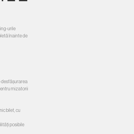
ing-urile
letă înainte de
de desfășurarea
entru mizatorii
ic bilet, cu
tăți posibile