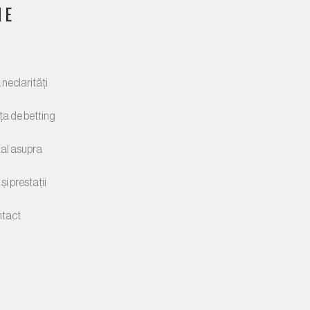
ME
 neclarități
ța de betting
al asupra
și prestații
ntact