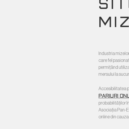
SI
MI
Industria mizelor
care fel pasionaț
permițând utiliz
mersului la sucur
Accesibilitatea 
pariuri onl
probabilităților 
Asociația Pan-Eu
online din cauza 