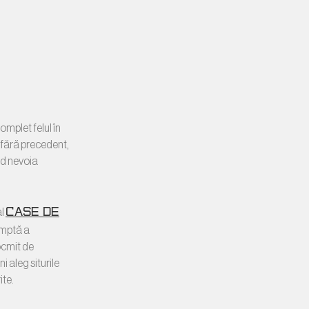
omplet felul în
e fără precedent,
nd nevoia
case de
al
omptă a
tocmit de
 aleg siturile
ite.