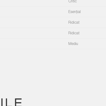
Critic
Esențial
Ridicat
Ridicat
Mediu
ILE