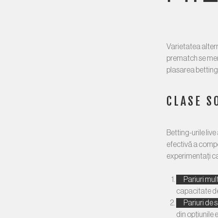
Varietatea alter
prematch se menț
plasarea betting-
CLASE S
Betting-urile liv
efectivă a compe
experimentați ca
Pariuri mult
capacitate de
Pariuri de 
din opțiunile