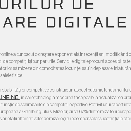
TURILOR DE
ZARE DIGITALE
 online a cunoscut o creștere exponențială în recenții ani, modificând c
ii de competiții își pun pariurile. Serviciile digitale procură accesibilitat
atorilor să mizeze din comoditatea locuinței sau în deplasare, înlăturâ
salele fizice.
probabilităților competitive constituie un aspect puternic fundamental 
ine noi
, în care tehnologia modernă face posibilă actualizarea pr
în funcție de schimbările din competițiile sportive. Potrivit unui raport în
ropeană a Gambling-ului și Mizelor, circa 67% dintre mizatorii europeni
varietății alternativelor de mizare și a recompenselor substanțiale ofer