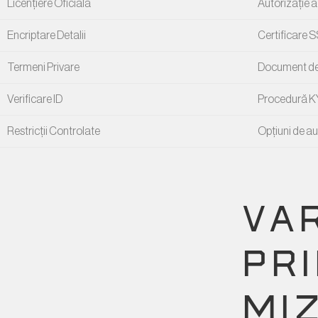
Licențiere Oficială
Autorizație a
Encriptare Detalii
Certificare S
Termeni Privare
Document des
Verificare ID
Procedură KY
Restricții Controlate
Opțiuni de aut
VA
PR
MI